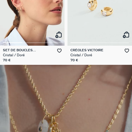
SET DE BOUCLES
CRÉOLES VICTOIRE
D'OREILLES BELOVED MIX &
Cristal / Doré
Cristal / Doré
MATCH
70 €
70 €