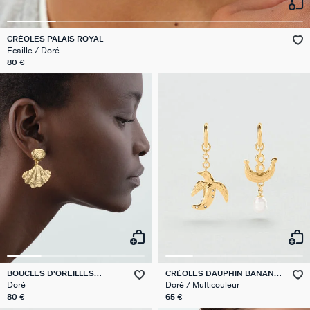
VICTOIRE
CRÉOLES PALAIS ROYAL
Ecaille / Doré
GÉNÉRATION AGATHA
80 €
SUR LA PEAU
BOUCLES D'OREILLES
CRÉOLES DAUPHIN BANANE
PENDANTES CALYPSO
PANGEA
Doré
Doré / Multicouleur
80 €
65 €