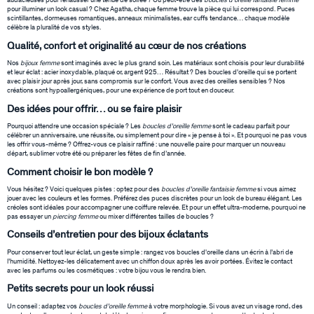
audacieuses pour rehausser une tenue de soirée ? Ou peut-être des
boucles d'oreille fantaisie femme
pour illuminer un look casual ? Chez Agatha, chaque femme trouve la pièce qui lui correspond. Puces
scintillantes, dormeuses romantiques, anneaux minimalistes, ear cuffs tendance… chaque modèle
célèbre la pluralité de vos styles.
Qualité, confort et originalité au cœur de nos créations
Nos
bijoux femme
sont imaginés avec le plus grand soin. Les matériaux sont choisis pour leur durabilité
et leur éclat : acier inoxydable, plaqué or, argent 925… Résultat ? Des boucles d'oreille qui se portent
avec plaisir jour après jour, sans compromis sur le confort. Vous avez des oreilles sensibles ? Nos
créations sont hypoallergéniques, pour une expérience de port tout en douceur.
Des idées pour offrir… ou se faire plaisir
Pourquoi attendre une occasion spéciale ? Les
boucles d'oreille femme
sont le cadeau parfait pour
célébrer un anniversaire, une réussite, ou simplement pour dire « je pense à toi ». Et pourquoi ne pas vous
les offrir vous-même ? Offrez-vous ce plaisir raffiné : une nouvelle paire pour marquer un nouveau
départ, sublimer votre été ou préparer les fêtes de fin d’année.
Comment choisir le bon modèle ?
Vous hésitez ? Voici quelques pistes : optez pour des
boucles d'oreille fantaisie femme
si vous aimez
jouer avec les couleurs et les formes. Préférez des puces discrètes pour un look de bureau élégant. Les
créoles sont idéales pour accompagner une coiffure relevée. Et pour un effet ultra-moderne, pourquoi ne
pas essayer un
piercing femme
ou mixer différentes tailles de boucles ?
Conseils d’entretien pour des bijoux éclatants
Pour conserver tout leur éclat, un geste simple : rangez vos boucles d'oreille dans un écrin à l’abri de
l’humidité. Nettoyez-les délicatement avec un chiffon doux après les avoir portées. Évitez le contact
avec les parfums ou les cosmétiques : votre bijou vous le rendra bien.
Petits secrets pour un look réussi
Un conseil : adaptez vos
boucles d'oreille femme
à votre morphologie. Si vous avez un visage rond, des