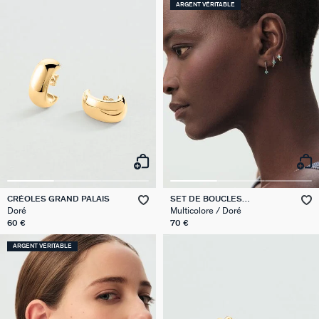
ARGENT VÉRITABLE
CRÉOLES GRAND PALAIS
SET DE BOUCLES
D'OREILLES BELOVED MIX &
Doré
Multicolore / Doré
MATCH
60 €
70 €
ARGENT VÉRITABLE