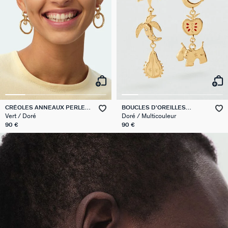
CRÉOLES ANNEAUX PERLES
BOUCLES D'OREILLES
PANGEA
PENDANTES BRELOQUES
Vert / Doré
Doré / Multicouleur
PANGEA
90 €
90 €