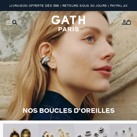
LIVRAISON OFFERTE DÈS 55€ | RETOURS SOUS 30 JOURS | PAYPAL 4X
NOS BOUCLES D'OREILLES