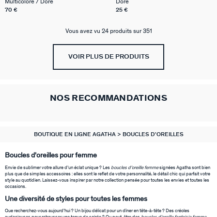
Multicolore / Doré
Doré
70 €
25 €
Vous avez vu 24 produits sur 351
VOIR PLUS DE PRODUITS
NOS RECOMMANDATIONS
BOUTIQUE EN LIGNE AGATHA
BOUCLES D'OREILLES
Boucles d'oreilles pour femme
Envie de sublimer votre allure d’un éclat unique ? Les
boucles d'oreille femme
signées Agatha sont bien
plus que de simples accessoires : elles sont le reflet de votre personnalité, le détail chic qui parfait votre
style au quotidien. Laissez-vous inspirer par notre collection pensée pour toutes les envies et toutes les
occasions.
Une diversité de styles pour toutes les femmes
Que recherchez-vous aujourd’hui ? Un bijou délicat pour un dîner en tête-à-tête ? Des créoles