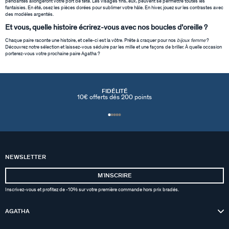
pendantes allongeront votre port de tête. Les visages fins, eux, peuvent se permettre toutes les
fantaisies. En été, osez les pièces dorées pour sublimer votre hâle. En hiver, jouez sur les contrastes avec
des modèles argentés.
Et vous, quelle histoire écrirez-vous avec nos boucles d’oreille ?
Chaque paire raconte une histoire, et celle-ci est la vôtre. Prête à craquer pour nos
bijoux femme
?
Découvrez notre sélection et laissez-vous séduire par les mille et une façons de briller. À quelle occasion
porterez-vous votre prochaine paire Agatha ?
FIDÉLITÉ
10€ offerts dés 200 points
NEWSLETTER
MʼINSCRIRE
Inscrivez-vous et profitez de -10% sur votre première commande hors prix bradés.
AGATHA