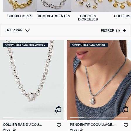
BIJOUX DORÉS
BIJOUX ARGENTÉS
BOUCLES
COLLIERS
D'OREILLES
TRIER PAR
FILTRER
(1)
COMPATIBLE AVEC BRELOQUES
COMPATIBLE AVEC CHAÎNE
COLLIER RAS DU COU
PENDENTIF COQUILLAGE
GAMBETTA
TALISMANS
Argenté
Argenté