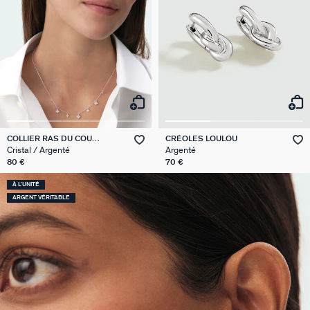
COLLIER RAS DU COU
CRÉOLES LOULOU
BELOVED
Cristal / Argenté
Argenté
80 €
70 €
À L'UNITÉ
ARGENT VÉRITABLE