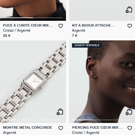
PUCE À L'UNITÉ CŒUR MIX &
KIT À BIJOUX ATTACHE
MATCH
BRACELET
Cristal / Argenté
Argenté
25 €
7 €
ARGENT VÉRITABLE
MONTRE MÉTAL CONCORDE
PIERCING PUCE CŒUR MIX &
MATCH
Argenté
Cristal / Argenté