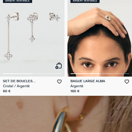
ARGENT VÉRITABLE
ARGENT VÉRITABLE
SET DE BOUCLES
BAGUE LARGE ALMA
D'OREILLES BELOVED MIX &
Cristal / Argenté
Argenté
MATCH
60 €
160 €