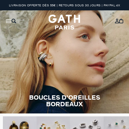
LIVRAISON OFFERTE DÈS 55€ | RETOURS SOUS 30 JOURS | PAYPAL 4X
BOUCLES D'OREILLES
BORDEAUX