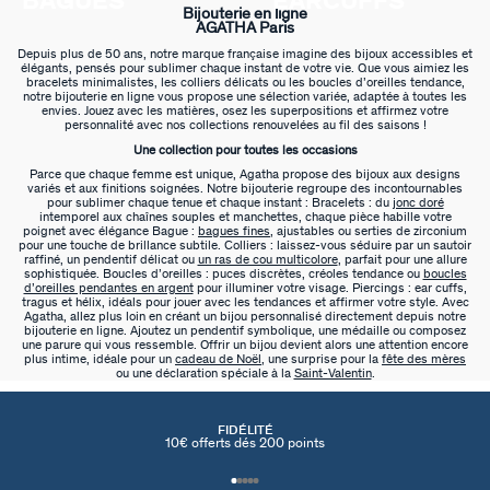
BAGUES
EARCUFFS
Bijouterie en ligne
AGATHA Paris
Depuis plus de 50 ans, notre marque française imagine des bijoux accessibles et
élégants, pensés pour sublimer chaque instant de votre vie. Que vous aimiez les
bracelets minimalistes, les colliers délicats ou les boucles d’oreilles tendance,
notre bijouterie en ligne vous propose une sélection variée, adaptée à toutes les
envies. Jouez avec les matières, osez les superpositions et affirmez votre
personnalité avec nos collections renouvelées au fil des saisons !
Une collection pour toutes les occasions
Parce que chaque femme est unique, Agatha propose des bijoux aux designs
variés et aux finitions soignées. Notre bijouterie regroupe des incontournables
pour sublimer chaque tenue et chaque instant : Bracelets : du
jonc doré
intemporel aux chaînes souples et manchettes, chaque pièce habille votre
poignet avec élégance Bague :
bagues fines
, ajustables ou serties de zirconium
pour une touche de brillance subtile. Colliers : laissez-vous séduire par un sautoir
raffiné, un pendentif délicat ou
un ras de cou multicolore
, parfait pour une allure
sophistiquée. Boucles d’oreilles : puces discrètes, créoles tendance ou
boucles
d’oreilles pendantes en argent
pour illuminer votre visage. Piercings : ear cuffs,
tragus et hélix, idéals pour jouer avec les tendances et affirmer votre style. Avec
Agatha, allez plus loin en créant un bijou personnalisé directement depuis notre
bijouterie en ligne. Ajoutez un pendentif symbolique, une médaille ou composez
une parure qui vous ressemble. Offrir un bijou devient alors une attention encore
plus intime, idéale pour un
cadeau de Noël
, une surprise pour la
fête des mères
ou une déclaration spéciale à la
Saint-Valentin
.
FIDÉLITÉ
10€ offerts dés 200 points