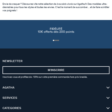
Envie de craquer ? Découvrez vite notre sélection de
bracelets dorés
sur Agatha.fr. Des modèles ultra-
désirables pour tous les styles et toutes les envies. C’est le moment de succomber… et de faire scintiller
vos poignets !
FIDÉLITÉ
10€ offerts dés 200 points
NEWSLETTER
MʼINSCRIRE
Inscrivez-vous et profitez de -10% sur votre première commande hors prix bradés.
AGATHA
SERVICES
CATEGORIES