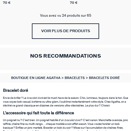
70 €
70 €
Vous avez vu 24 produits sur 65
VOIR PLUS DE PRODUITS
NOS RECOMMANDATIONS
BOUTIQUE EN LIGNE AGATHA
BRACELETS
BRACELETS DORÉ
Bracelet doré
Envie de briller ? Le
bracelet doré
est le must-have de la saison. Chic, lumineux, toujours dans le ton. Que
vous soyez look casual, bohème ou ultra-glam, il sublime instantanément votre style. Chez Agatha, on a
décliné ce grand classique en dizaines de versions ultra-désirables. Le plus dur ? Choisir.
L’accessoire qui fait toute la différence
Un poignet nu ? C’est bien. Un poignet habillé d’un
bracelet doré
? C’est canon. Manchette oversize, jonc
raffiné, chaîne fine ou multi-rangs… chaque modèle a son effet waouh. Vous voulez twister un look
basique ? Enfilez un jonc martelé. Booster un look du soir ? Misez sur l’accumulation de chaînes fines.