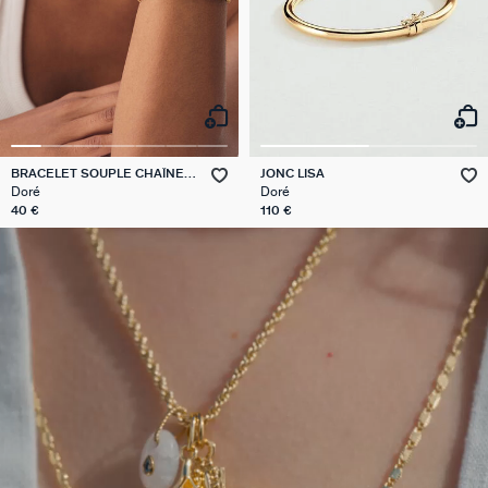
BRACELET SOUPLE CHAÎNE
JONC LISA
CORDE
Doré
Doré
40 €
110 €