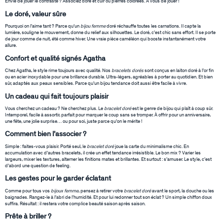
Envie de jouer le contraste ? Associez doré et cuir ou pierres colorées. À vous de jouer !
Le doré, valeur sûre
Pourquoi on l’aime tant ? Parce qu’un
bijou femme
doré réchauffe toutes les carnations. Il capte la
lumière, souligne le mouvement, donne du relief aux silhouettes. Le doré, c’est chic sans effort. Il se porte
de jour comme de nuit, été comme hiver. Une vraie pièce caméléon qui booste instantanément votre
allure.
Confort et qualité signés Agatha
Chez Agatha, le style rime toujours avec qualité. Nos
bracelets dorés
sont conçus en laiton doré à l’or fin
ou en acier inoxydable pour une brillance durable. Ultra-légers, agréables à porter au quotidien. Et bien
sûr, adaptés aux peaux sensibles. Parce qu’un bijou tendance doit aussi être facile à vivre.
Un cadeau qui fait toujours plaisir
Vous cherchez un cadeau ? Ne cherchez plus. Le
bracelet doré
est le genre de bijou qui plaît à coup sûr.
Intemporel, facile à assortir, parfait pour marquer le coup sans se tromper. À offrir pour un anniversaire,
une fête, une jolie surprise… ou pour soi, juste parce qu’on le mérite !
Comment bien l’associer ?
Simple : faites-vous plaisir. Porté seul, le
bracelet doré
joue la carte du minimalisme chic. En
accumulation avec d’autres bracelets, il crée un effet tendance irrésistible. Le bon mix ? Varier les
largeurs, mixer les textures, alterner les finitions mates et brillantes. Et surtout : s’amuser. Le style, c’est
d’abord une question de feeling.
Les gestes pour le garder éclatant
Comme pour tous vos
bijoux femme
, pensez à retirer votre
bracelet doré
avant le sport, la douche ou les
baignades. Rangez-le à l’abri de l’humidité. Et pour lui redonner tout son éclat ? Un simple chiffon doux
suffira. Résultat : il restera votre complice beauté saison après saison.
Prête à briller ?