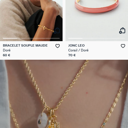
BRACELET SOUPLE MAUDE
JONC LEO
Doré
Corail / Doré
60 €
70 €