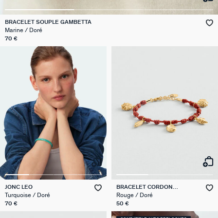
VICTOIRE
BRACELET SOUPLE GAMBETTA
Marine / Doré
GÉNÉRATION AGATHA
70 €
SUR LA PEAU
JONC LEO
BRACELET CORDON
CALYPSO
Turquoise / Doré
Rouge / Doré
70 €
50 €