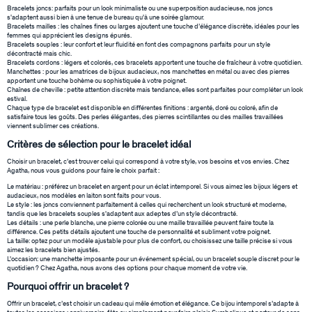
Bracelets joncs: parfaits pour un look minimaliste ou une superposition audacieuse, nos joncs
s'adaptent aussi bien à une tenue de bureau qu'à une soirée glamour.
Bracelets mailles : les chaînes fines ou larges ajoutent une touche d’élégance discrète, idéales pour les
femmes qui apprécient les designs épurés.
Bracelets souples : leur confort et leur fluidité en font des compagnons parfaits pour un style
décontracté mais chic.
Bracelets cordons : légers et colorés, ces bracelets apportent une touche de fraîcheur à votre quotidien.
Manchettes : pour les amatrices de bijoux audacieux, nos manchettes en métal ou avec des pierres
apportent une touche bohème ou sophistiquée à votre poignet.
Chaînes de cheville : petite attention discrète mais tendance, elles sont parfaites pour compléter un look
estival.
Chaque type de bracelet est disponible en différentes finitions : argenté, doré ou coloré, afin de
satisfaire tous les goûts. Des perles élégantes, des pierres scintillantes ou des mailles travaillées
viennent sublimer ces créations.
Critères de sélection pour le bracelet idéal
Choisir un bracelet, c’est trouver celui qui correspond à votre style, vos besoins et vos envies. Chez
Agatha, nous vous guidons pour faire le choix parfait :
Le matériau : préférez un bracelet en argent pour un éclat intemporel. Si vous aimez les bijoux légers et
audacieux, nos modèles en laiton sont faits pour vous.
Le style : les joncs conviennent parfaitement à celles qui recherchent un look structuré et moderne,
tandis que les bracelets souples s'adaptent aux adeptes d’un style décontracté.
Les détails : une perle blanche, une pierre colorée ou une maille travaillée peuvent faire toute la
différence. Ces petits détails ajoutent une touche de personnalité et subliment votre poignet.
La taille: optez pour un modèle ajustable pour plus de confort, ou choisissez une taille précise si vous
aimez les bracelets bien ajustés.
L'occasion: une manchette imposante pour un événement spécial, ou un bracelet souple discret pour le
quotidien ? Chez Agatha, nous avons des options pour chaque moment de votre vie.
Pourquoi offrir un bracelet ?
Offrir un bracelet, c’est choisir un cadeau qui mêle émotion et élégance. Ce bijou intemporel s’adapte à