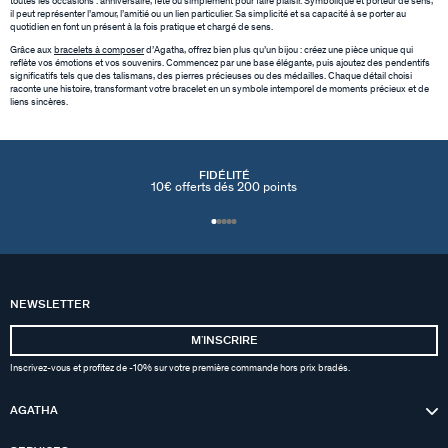
toutes les occasions : anniversaire, fête ou simplement pour faire plaisir. Symbolique et porteur de sens,
il peut représenter l’amour, l’amitié ou un lien particulier. Sa simplicité et sa capacité à se porter au
quotidien en font un présent à la fois pratique et chargé de sens.
Grâce aux
bracelets à composer
d’Agatha, offrez bien plus qu’un bijou : créez une pièce unique qui
reflète vos émotions et vos souvenirs. Commencez par une base élégante, puis ajoutez des pendentifs
significatifs tels que des talismans, des pierres précieuses ou des médailles. Chaque détail choisi
raconte une histoire, transformant votre bracelet en un symbole intemporel de moments précieux et de
liens sincères.
FIDÉLITÉ
10€ offerts dés 200 points
NEWSLETTER
MʼINSCRIRE
Inscrivez-vous et profitez de -10% sur votre première commande hors prix bradés.
AGATHA