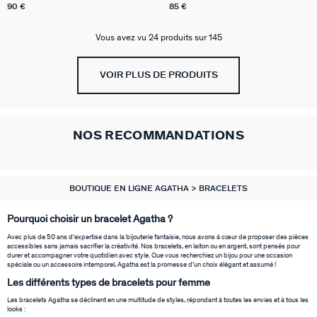
90 €
85 €
Vous avez vu 24 produits sur 145
VOIR PLUS DE PRODUITS
NOS RECOMMANDATIONS
BOUTIQUE EN LIGNE AGATHA
BRACELETS
Pourquoi choisir un bracelet Agatha ?
Avec plus de 50 ans d'expertise dans la bijouterie fantaisie, nous avons à cœur de proposer des pièces
accessibles sans jamais sacrifier la créativité. Nos bracelets, en laiton ou en argent, sont pensés pour
durer et accompagner votre quotidien avec style. Que vous recherchiez un bijou pour une occasion
spéciale ou un accessoire intemporel, Agatha est la promesse d’un choix élégant et assumé !
Les différents types de bracelets pour femme
Les bracelets Agatha se déclinent en une multitude de styles, répondant à toutes les envies et à tous les
looks :