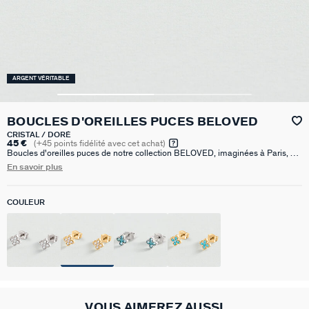
ARGENT VÉRITABLE
BOUCLES D'OREILLES PUCES BELOVED
CRISTAL / DORÉ
45 €
(
+45
points fidélité avec cet achat)
Boucles d'oreilles puces de notre collection BELOVED, imaginées à Paris, en
argent 925 doré à l'or 750/1000e - 18 carats, en forme de fleur, dont les
En savoir plus
pétales sont pavés d'oxyde de zirconium et le pourtour réalisé avec un fin
graineti. Elles sont disponibles en crystal ou bleu.
COULEUR
VOUS AIMEREZ AUSSI