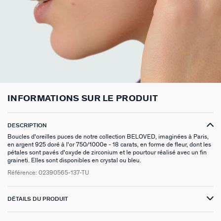
BOUCLES D'OREILLES À L'UNITÉ
SAUTOIRS
MANCHETTES
BAGUES ARGENTÉES
ZODIAQUE
SET DE 3
FOULARDS
ARGENT SIGNATURE
MY AGATHA CLUB
BOUCLES D'OREILLES CLIPS
PENDENTIFS
BRACELETS À COMPOSER
CHEVALIÈRES
PAMPILLES CRÉOLES
PIERCINGS DORÉS
CEINTURES
MADELEINE
NOUS REJOINDRE
SET DE 3
COLLIERS DORÉS
MONTRES
BOUCLES D'OREILLES COMPATIBLES
PIERCINGS ARGENTÉS
PORTE CLÉS
TALISMANS
NOUS CONTACTER
BOUCLES D'OREILLES ARGENTÉES
COLLIERS ARGENTÉS
CHAÎNES DE CHEVILLE
BRACELETS COMPATIBLES
NOS LOOKS
SACRE COEUR
FAQ
INFORMATIONS SUR LE PRODUIT
BOUCLES D'OREILLES DORÉES
COLLIERS À COMPOSER
BRACELETS DORÉS
COLLIERS COMPATIBLES
ODÉON
EARCUFFS
BRACELETS ARGENTÉS
NOS LOOKS
CANDY
DESCRIPTION
Boucles d'oreilles puces de notre collection BELOVED, imaginées à Paris,
en argent 925 doré à l'or 750/1000e - 18 carats, en forme de fleur, dont les
CRÉOLES À COMPOSER
VESTIAIRES
pétales sont pavés d'oxyde de zirconium et le pourtour réalisé avec un fin
graineti. Elles sont disponibles en crystal ou bleu.
SAINT HONORÉ
Référence:
02390565-137-TU
PALAIS ROYAL
DÉTAILS DU PRODUIT
VICTOIRE