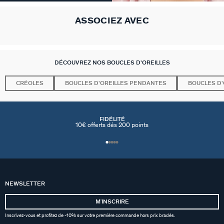
ASSOCIEZ AVEC
DÉCOUVREZ NOS BOUCLES D'OREILLES
CRÉOLES
BOUCLES D'OREILLES PENDANTES
BOUCLES D'
FIDÉLITÉ
10€ offerts dés 200 points
NEWSLETTER
MʼINSCRIRE
Inscrivez-vous et profitez de -10% sur votre première commande hors prix bradés.