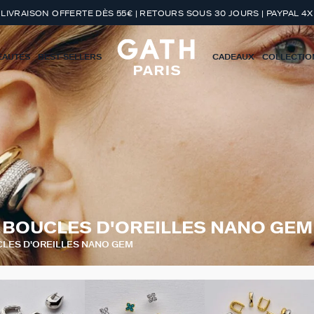
LIVRAISON OFFERTE DÈS 55€ | RETOURS SOUS 30 JOURS | PAYPAL 4X
EAUTÉS
BEST-SELLERS
CADEAUX
COLLECTIO
BOUCLES D'OREILLES NANO GEM
LES D'OREILLES NANO GEM