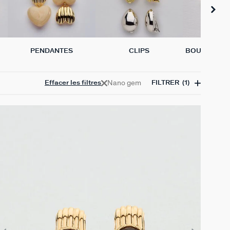
PENDANTES
CLIPS
BOUCLES D'
L'UN
Nano gem
Effacer les filtres
FILTRER
(1)