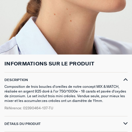
BOUCLES D'OREILLES À L'UNITÉ
SAUTOIRS
MANCHETTES
BAGUES ARGENTÉES
ZODIAQUE
SET DE 3
FOULARDS
ARGENT SIGNATURE
MY AGATHA CLUB
BOUCLES D'OREILLES CLIPS
PENDENTIFS
BRACELETS À COMPOSER
CHEVALIÈRES
PAMPILLES CRÉOLES
PIERCINGS DORÉS
CEINTURES
MADELEINE
NOUS REJOINDRE
SET DE 3
COLLIERS DORÉS
MONTRES
BOUCLES D'OREILLES COMPATIBLES
PIERCINGS ARGENTÉS
PORTE CLÉS
TALISMANS
NOUS CONTACTER
BOUCLES D'OREILLES ARGENTÉES
COLLIERS ARGENTÉS
CHAÎNES DE CHEVILLE
BRACELETS COMPATIBLES
NOS LOOKS
SACRE COEUR
FAQ
BOUCLES D'OREILLES DORÉES
COLLIERS À COMPOSER
BRACELETS DORÉS
COLLIERS COMPATIBLES
ODÉON
INFORMATIONS SUR LE PRODUIT
EARCUFFS
BRACELETS ARGENTÉS
NOS LOOKS
CANDY
DESCRIPTION
Composition de trois boucles d'oreilles de notre concept MIX & MATCH,
CRÉOLES À COMPOSER
VESTIAIRES
réalisée en argent 925 doré à l'or 750/1000e - 18 carats et pavée d'oxydes
de zirconium. Le set inclut trois mini créoles. Vendue seule, pour mieux les
SAINT HONORÉ
mixer et les accumuler.ces créoles ont un diamètre de 11mm.
Référence:
02390464-137-TU
PALAIS ROYAL
DÉTAILS DU PRODUIT
VICTOIRE