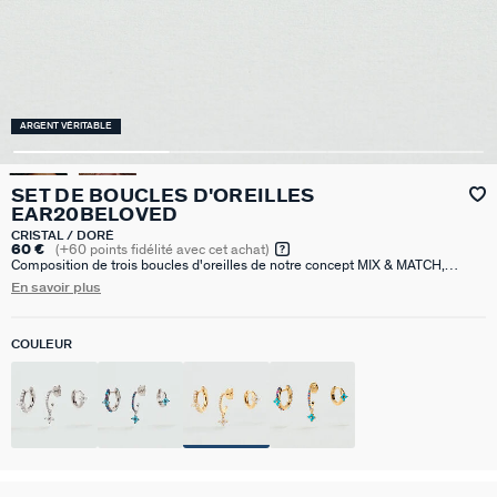
ARGENT VÉRITABLE
SET DE BOUCLES D'OREILLES
EAR20BELOVED
CRISTAL / DORÉ
60 €
(
+60
points fidélité avec cet achat)
Composition de trois boucles d'oreilles de notre concept MIX & MATCH,
réalisée en argent 925 doré à l'or 750/1000e - 18 carats et pavée d'oxydes
En savoir plus
de zirconium. Le set inclut trois mini créoles. Vendue seule, pour mieux les
mixer et les accumuler.ces créoles ont un diamètre de 11mm.
COULEUR