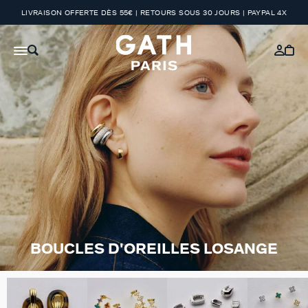
LIVRAISON OFFERTE DÈS 55€ | RETOURS SOUS 30 JOURS | PAYPAL 4X
BOUCLES D'OREILLES LOSANGE