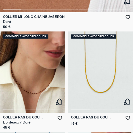
GÉNÉRATION AGATHA
COLLIER MI-LONG CHAÎNE JASERON
SUR LA PEAU
Doré
50 €
COMPATIBLE AVEC BRELOQUES
COMPATIBLE AVEC BRELOQUES
COLLIER RAS DU COU
COLLIER RAS DU COU
SMARTY
CORDON TALISMANS
Bordeaux / Doré
15 €
45 €