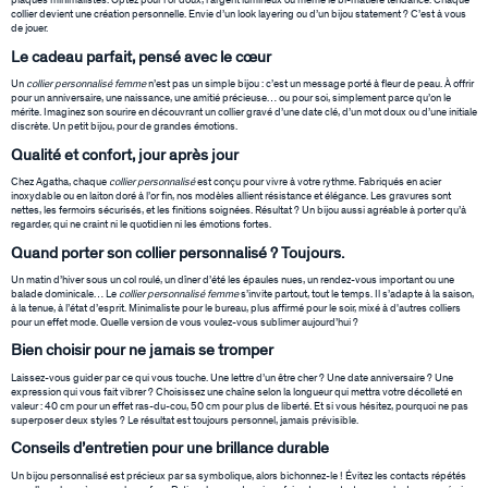
plaques minimalistes. Optez pour l’or doux, l’argent lumineux ou même le bi-matière tendance. Chaque
collier devient une création personnelle. Envie d’un look layering ou d’un bijou statement ? C’est à vous
de jouer.
Le cadeau parfait, pensé avec le cœur
Un
collier personnalisé femme
n’est pas un simple bijou : c’est un message porté à fleur de peau. À offrir
pour un anniversaire, une naissance, une amitié précieuse… ou pour soi, simplement parce qu’on le
mérite. Imaginez son sourire en découvrant un collier gravé d’une date clé, d’un mot doux ou d’une initiale
discrète. Un petit bijou, pour de grandes émotions.
Qualité et confort, jour après jour
Chez Agatha, chaque
collier personnalisé
est conçu pour vivre à votre rythme. Fabriqués en acier
inoxydable ou en laiton doré à l’or fin, nos modèles allient résistance et élégance. Les gravures sont
nettes, les fermoirs sécurisés, et les finitions soignées. Résultat ? Un bijou aussi agréable à porter qu’à
regarder, qui ne craint ni le quotidien ni les émotions fortes.
Quand porter son collier personnalisé ? Toujours.
Un matin d’hiver sous un col roulé, un dîner d’été les épaules nues, un rendez-vous important ou une
balade dominicale… Le
collier personnalisé femme
s’invite partout, tout le temps. Il s’adapte à la saison,
à la tenue, à l’état d’esprit. Minimaliste pour le bureau, plus affirmé pour le soir, mixé à d'autres colliers
pour un effet mode. Quelle version de vous voulez-vous sublimer aujourd’hui ?
Bien choisir pour ne jamais se tromper
Laissez-vous guider par ce qui vous touche. Une lettre d’un être cher ? Une date anniversaire ? Une
expression qui vous fait vibrer ? Choisissez une chaîne selon la longueur qui mettra votre décolleté en
valeur : 40 cm pour un effet ras-du-cou, 50 cm pour plus de liberté. Et si vous hésitez, pourquoi ne pas
superposer deux styles ? Le résultat est toujours personnel, jamais prévisible.
Conseils d’entretien pour une brillance durable
Un bijou personnalisé est précieux par sa symbolique, alors bichonnez-le ! Évitez les contacts répétés