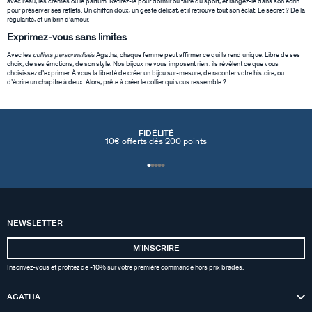
avec l’eau, les crèmes ou le parfum. Retirez-le pour dormir ou faire du sport, et rangez-le dans son écrin
pour préserver ses reflets. Un chiffon doux, un geste délicat, et il retrouve tout son éclat. Le secret ? De la
régularité, et un brin d’amour.
Exprimez-vous sans limites
Avec les
colliers personnalisés
Agatha, chaque femme peut affirmer ce qui la rend unique. Libre de ses
choix, de ses émotions, de son style. Nos bijoux ne vous imposent rien : ils révèlent ce que vous
choisissez d’exprimer. À vous la liberté de créer un bijou sur-mesure, de raconter votre histoire, ou
d’écrire un chapitre à deux. Alors, prête à créer le collier qui vous ressemble ?
FIDÉLITÉ
10€ offerts dés 200 points
NEWSLETTER
MʼINSCRIRE
Inscrivez-vous et profitez de -10% sur votre première commande hors prix bradés.
AGATHA