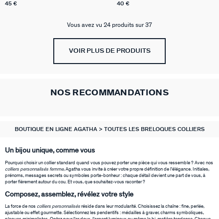
45 €
40 €
Vous avez vu 24 produits sur 37
VOIR PLUS DE PRODUITS
NOS RECOMMANDATIONS
BOUTIQUE EN LIGNE AGATHA
TOUTES LES BRELOQUES COLLIERS
Un bijou unique, comme vous
Pourquoi choisir un collier standard quand vous pouvez porter une pièce qui vous ressemble ? Avec nos
colliers personnalisés femme
, Agatha vous invite à créer votre propre définition de l’élégance. Initiales,
prénoms, messages secrets ou symboles porte-bonheur : chaque détail devient une part de vous, à
porter fièrement autour du cou. Et vous, que souhaitez-vous raconter ?
Composez, assemblez, révélez votre style
La force de nos
colliers personnalisés
réside dans leur modularité. Choisissez la chaîne : fine, perlée,
ajustable ou effet gourmette. Sélectionnez les pendentifs : médailles à graver, charms symboliques,