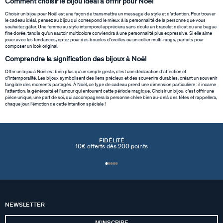
Comment choisir le bijou idéal à offrir pour Noël
Choisir un bijou pour Noël est une façon de transmettre un message de style et d’attention. Pour trouver
le cadeau idéal, pensez au bijou qui correspond le mieux à la personnalité de la personne que vous
souhaitez gâter. Une femme au style intemporel appréciera sans doute un bracelet délicat ou une bague
fine dorée, tandis qu’un sautoir multicolore conviendra à une personnalité plus expressive. Si elle aime
jouer avec les tendances, optez pour des boucles d'oreilles ou un collier multi-rangs, parfaits pour
composer un look original.
Comprendre la signification des bijoux à Noël
Offrir un bijou à Noël est bien plus qu’un simple geste, c’est une déclaration d’affection et
d’intemporalité. Les bijoux symbolisent des liens précieux et des souvenirs durables, créant un souvenir
tangible des moments partagés. À Noël, ce type de cadeau prend une dimension particulière : il incarne
l’attention, la générosité et l'amour qui entourent cette période magique. Choisir un bijou, c’est offrir une
pièce unique, une part de soi, qui accompagnera la personne chère bien au-delà des fêtes et rappellera,
chaque jour, l’émotion de cette intention spéciale !
FIDÉLITÉ
10€ offerts dés 200 points
NEWSLETTER
MʼINSCRIRE