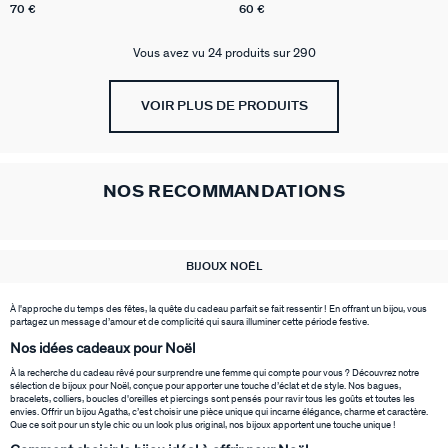
70 €
60 €
Vous avez vu 24 produits sur 290
VOIR PLUS DE PRODUITS
NOS RECOMMANDATIONS
BIJOUX NOËL
À l'approche du temps des fêtes, la quête du cadeau parfait se fait ressentir ! En offrant un bijou, vous
partagez un message d’amour et de complicité qui saura illuminer cette période festive.
Nos idées cadeaux pour Noël
À la recherche du cadeau rêvé pour surprendre une femme qui compte pour vous ? Découvrez notre
sélection de bijoux pour Noël, conçue pour apporter une touche d’éclat et de style. Nos bagues,
bracelets, colliers, boucles d'oreilles et piercings sont pensés pour ravir tous les goûts et toutes les
envies. Offrir un bijou Agatha, c’est choisir une pièce unique qui incarne élégance, charme et caractère.
Que ce soit pour un style chic ou un look plus original, nos bijoux apportent une touche unique !