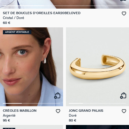
GÉNÉRATION AGATHA
SET DE BOUCLES D'OREILLES EAR20BELOVED
Cristal / Doré
SUR LA PEAU
60 €
ARGENT VÉRITABLE
CRÉOLES MABILLON
JONC GRAND PALAIS
Argenté
Doré
95 €
80 €