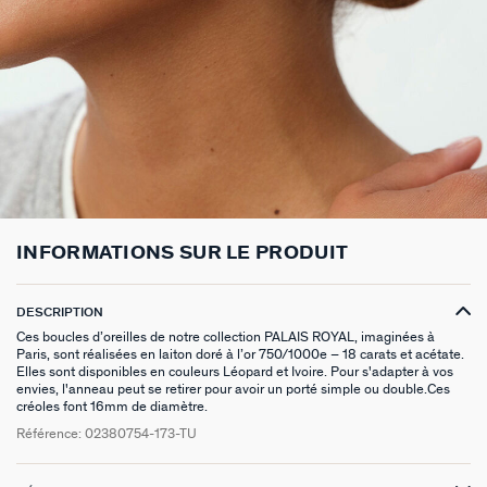
BOUCLES D'OREILLES PUCES
CHAINES
BRACELETS SOUPLES
BAGUES DORÉES
PIERRES NATURELLES
PIERCINGS EAR CUFF
CADEAUX À MOINS DE 30€
BROCHES
BELOVED
NOTRE GUIDE PERÇAGE
BOUCLES D'OREILLES À L'UNITÉ
SAUTOIRS
MANCHETTES
BAGUES ARGENTÉES
ZODIAQUE
PIERCING HÉLIX & TRAGUS
CADEAUX À MOINS DE 50€
FOULARDS
ARGENT SIGNATURE
MY AGATHA CLUB
BOUCLES D'OREILLES CLIPS
PENDENTIFS
BRACELETS À COMPOSER
CHEVALIÈRES
PAMPILLES CRÉOLES
PIERCINGS DORÉS
CADEAUX À MOINS DE 100€
CEINTURES
MADELEINE
NOUS REJOINDRE
SET DE 3
COLLIERS DORÉS
MONTRES
BOUCLES D'OREILLES COMPATIBLES
PIERCINGS ARGENTÉS
BIJOUX À COMPOSER
PORTE CLÉS
TALISMANS
NOUS CONTACTER
BOUCLES D'OREILLES ARGENTÉES
COLLIERS ARGENTÉS
CHAÎNES DE CHEVILLE
BRACELETS COMPATIBLES
NOS LOOKS
BRELOQUES ZODIAQUES
SACRE COEUR
FAQ
INFORMATIONS SUR LE PRODUIT
BOUCLES D'OREILLES DORÉES
COLLIERS À COMPOSER
BRACELETS DORÉS
COLLIERS COMPATIBLES
CADEAUX EN ARGENT VÉRITABLE
ODÉON
DESCRIPTION
EARCUFFS
BRACELETS ARGENTÉS
NOS LOOKS
CADEAUX EN ACIER INOXYDABLE
CANDY
Ces boucles d’oreilles de notre collection PALAIS ROYAL, imaginées à
Paris, sont réalisées en laiton doré à l’or 750/1000e – 18 carats et acétate.
Elles sont disponibles en couleurs Léopard et Ivoire. Pour s'adapter à vos
CRÉOLES À COMPOSER
CADEAUX PLAQUÉS À L'OR
VESTIAIRES
envies, l'anneau peut se retirer pour avoir un porté simple ou double.Ces
créoles font 16mm de diamètre.
SAINT HONORÉ
Référence:
02380754-173-TU
PALAIS ROYAL