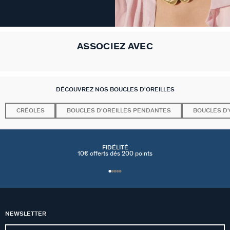
ASSOCIEZ AVEC
DÉCOUVREZ NOS BOUCLES D'OREILLES
CRÉOLES
BOUCLES D'OREILLES PENDANTES
BOUCLES D'
FIDÉLITÉ
10€ offerts dés 200 points
NEWSLETTER