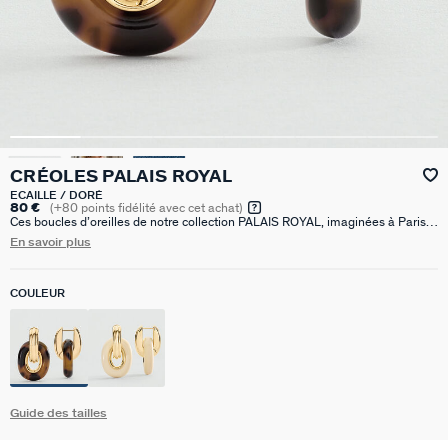
CRÉOLES PALAIS ROYAL
ECAILLE / DORÉ
80 €
(
+80
points fidélité avec cet achat)
Ces boucles d’oreilles de notre collection PALAIS ROYAL, imaginées à Paris,
sont réalisées en laiton doré à l’or 750/1000e – 18 carats et acétate. Elles
En savoir plus
sont disponibles en couleurs Léopard et Ivoire. Pour s'adapter à vos envies,
l'anneau peut se retirer pour avoir un porté simple ou double.Ces créoles font
16mm de diamètre.
COULEUR
Guide des tailles