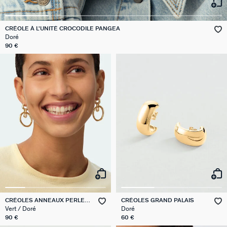
GÉNÉRATION AGATHA
CRÉOLE À L'UNITÉ CROCODILE PANGEA
SUR LA PEAU
Doré
90 €
CRÉOLES ANNEAUX PERLES
CRÉOLES GRAND PALAIS
PANGEA
Vert / Doré
Doré
90 €
60 €