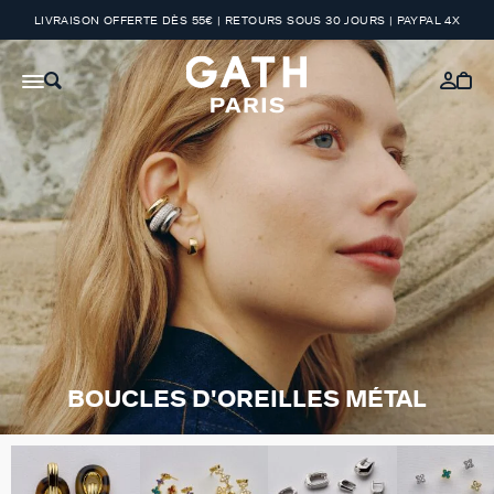
LIVRAISON OFFERTE DÈS 55€ | RETOURS SOUS 30 JOURS | PAYPAL 4X
BOUCLES D'OREILLES MÉTAL