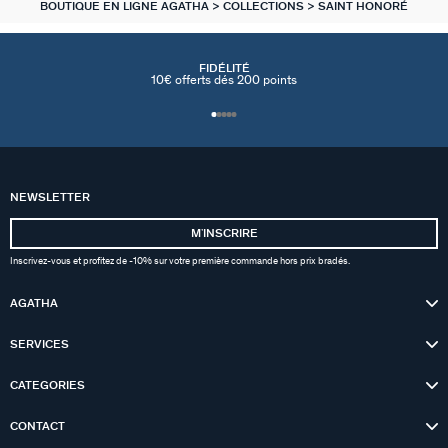
BOUTIQUE EN LIGNE AGATHA
COLLECTIONS
SAINT HONORÉ
FIDÉLITÉ
10€ offerts dés 200 points
NEWSLETTER
MʼINSCRIRE
Inscrivez-vous et profitez de -10% sur votre première commande hors prix bradés.
AGATHA
SERVICES
CATEGORIES
CONTACT