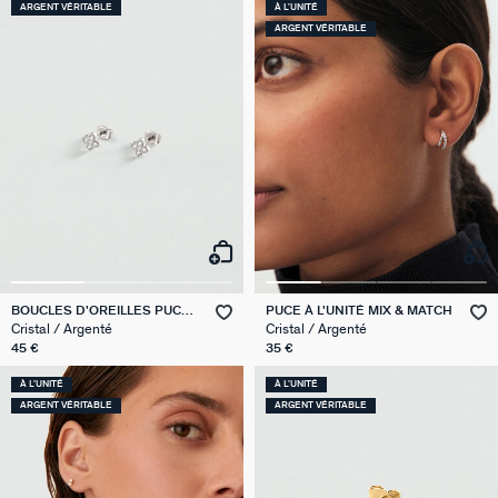
ARGENT VÉRITABLE
À L'UNITÉ
ARGENT VÉRITABLE
BOUCLES D'OREILLES PUCES
PUCE À L'UNITÉ MIX & MATCH
BELOVED
Cristal / Argenté
Cristal / Argenté
45 €
35 €
À L'UNITÉ
À L'UNITÉ
ARGENT VÉRITABLE
ARGENT VÉRITABLE