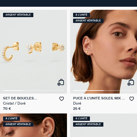
ARGENT VÉRITABLE
À L'UNITÉ
ARGENT VÉRITABLE
SET DE BOUCLES
PUCE À L'UNITÉ SOLEIL MIX &
D'OREILLES MIX & MATCH
MATCH
Cristal / Doré
Doré
70 €
25 €
À L'UNITÉ
À L'UNITÉ
ARGENT VÉRITABLE
ARGENT VÉRITABLE