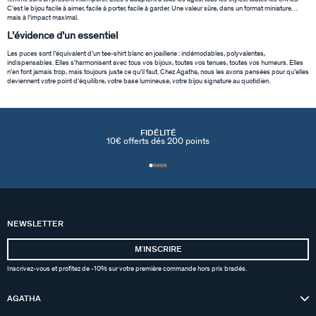
C’est le bijou facile à aimer, facile à porter, facile à garder. Une valeur sûre, dans un format miniature…
mais à l’impact maximal.
L’évidence d’un essentiel
Les puces sont l’équivalent d’un tee-shirt blanc en joaillerie : indémodables, polyvalentes,
indispensables. Elles s’harmonisent avec tous vos bijoux, toutes vos tenues, toutes vos humeurs. Elles
n’en font jamais trop, mais toujours juste ce qu’il faut. Chez Agatha, nous les avons pensées pour qu’elles
deviennent votre point d’équilibre, votre base lumineuse, votre bijou signature au quotidien.
FIDÉLITÉ
10€ offerts dés 200 points
NEWSLETTER
MʼINSCRIRE
Inscrivez-vous et profitez de -10% sur votre première commande hors prix bradés.
AGATHA