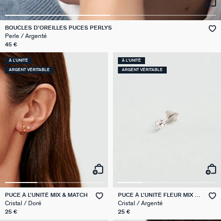
VICTOIRE
BOUCLES D'OREILLES PUCES PERLYS
Perle / Argenté
GÉNÉRATION AGATHA
45 €
SUR LA PEAU
À L'UNITÉ
À L'UNITÉ
ARGENT VÉRITABLE
ARGENT VÉRITABLE
PUCE À L'UNITÉ MIX & MATCH
PUCE À L'UNITÉ FLEUR MIX &
MATCH
Cristal / Doré
Cristal / Argenté
25 €
25 €