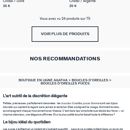
Cristal / Doré
Cristal / Argenté
35 €
25 €
Vous avez vu 24 produits sur 75
VOIR PLUS DE PRODUITS
NOS RECOMMANDATIONS
BOUTIQUE EN LIGNE AGATHA
BOUCLES D'OREILLES
BOUCLES D'OREILLES PUCES
L’art subtil de la discrétion élégante
Petites, précieuses, parfaitement dessinées : les
boucles d’oreilles puces femme
sont ces bijoux
discrets qui captent le regard sans jamais le réclamer. Elles soulignent le visage, illuminent le lobe,
accompagnent chaque mouvement avec finesse. C’est dans leur simplicité que réside leur force — un
charme silencieux, une élégance affirmée. Et si la plus petite touche faisait toute la différence ?
Le bijou idéal du quotidien
Les puces s’enfilent en un instant et s’oublient aussitôt… jusqu’à ce qu’elles brillent dans un rayon de