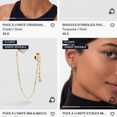
PUCE À L'UNITÉ CROISSANT
BOUCLES D'OREILLES PUCES
MIX & MATCH
BELOVED
Cristal / Doré
Turquoise / Doré
25 €
45 €
À L'UNITÉ
À L'UNITÉ
ARGENT VÉRITABLE
ARGENT VÉRITABLE
PUCE À L'UNITÉ MIX & MATCH
PUCE À L'UNITÉ ÉTOILES MIX
& MATCH