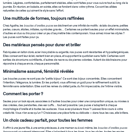
lumière. Légères, confortables, parfaitement stables, elles sont faites pour vous suivre tout au long de la
journée. En réunion, en balade, en soirée, elles se fondent dans votre rythme. Ce sont les alliées
naturelles de celles qui aiment le style sans l’effort.
Une multitude de formes, toujours raffinées
Chez Agatha, les
boucles d’oreilles puces
se déclinent en une infinité de motifs : éclats de pierre, petites
perles, cœurs, étoiles, initiales, symboles gravés… Certaines se portent seules pour un effet minimaliste,
d’autres en duo ou trio pour créer un jeu d’asymétrie très contemporain. Vous aimez mixer les styles ?
Les puces sont faites pour ça.
Des matériaux pensés pour durer et briller
Fabriquées en laiton doré, acier inoxydable ou argenté, nos puces sont résistantes et hypoallergéniques.
Elles conservent leur éclat, restent bien en place, et supportent le quotidien sans faillir. Certaines sont
serties de zirconiums scintillants, d'autres de nacre ou de pierres colorées. Autant de déclinaisons pour
répondre à chaque envie, chaque personnalité.
Minimalisme assumé, féminité révélée
Les boucles puces ne sont pas de "petits bijoux". Ce sont des bijoux concentrés. Elles concentrent
l’intention, l’élégance, la lumière. En les portant, vous affirmez un goût pour le raffinement subtil, la
féminité sans ostentation. Elles sont les reines du détail juste, du fini impeccable, de l’intime visible.
Comment les porter ?
Seules pour un look épuré, associées à d’autres boucles pour créer une composition unique, ou mixées à
des créoles, des pendantes, des ear cuffs… tout est possible. Les puces s’adaptent à chaque
morphologie d’oreille et à toutes les audaces. Vous avez plusieurs trous ? Laissez libre cours à votre
créativité. Vous n’en avez qu’un ? Choisissez une pièce forte ou délicate — dans tous les cas, elle brillera.
Un choix cadeau parfait, pour toutes les femmes
À offrir à une jeune fille, à une amie précieuse, à une maman ou à soi-même, les
boucles d’oreilles puces
femme
sont un présent intemporel. Elles s’adaptent à tous les âges, tous les styles, toutes les envies.