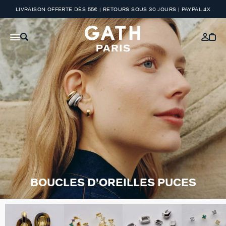
LIVRAISON OFFERTE DÈS 55€ | RETOURS SOUS 30 JOURS | PAYPAL 4X
BOUCLES D'OREILLES PUCES