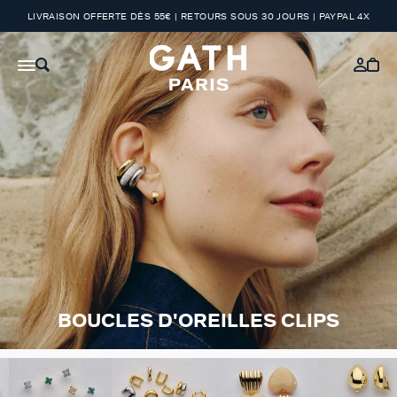
LIVRAISON OFFERTE DÈS 55€ | RETOURS SOUS 30 JOURS | PAYPAL 4X
BOUCLES D'OREILLES CLIPS