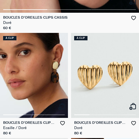
VICTOIRE
BOUCLES D'OREILLES CLIPS CASSIS
Doré
GÉNÉRATION AGATHA
60 €
SUR LA PEAU
À CLIP
À CLIP
BOUCLES D'OREILLES CLIPS
BOUCLES D'OREILLES CLIPS
PALAIS ROYAL
SACRÉ CŒUR
Ecaille / Doré
Doré
80 €
80 €