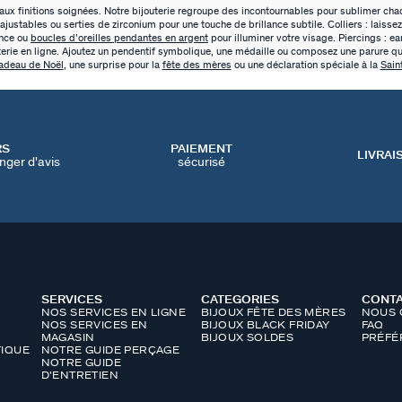
x finitions soignées. Notre bijouterie regroupe des incontournables pour sublimer chaq
 ajustables ou serties de zirconium pour une touche de brillance subtile. Colliers : laisse
ance ou
boucles d’oreilles pendantes en argent
pour illuminer votre visage. Piercings : ear
terie en ligne. Ajoutez un pendentif symbolique, une médaille ou composez une parure qui
adeau de Noël
, une surprise pour la
fête des mères
ou une déclaration spéciale à la
Sain
RS
PAIEMENT
LIVRAI
nger d'avis
sécurisé
SERVICES
CATEGORIES
CONT
NOS SERVICES EN LIGNE
BIJOUX FÊTE DES MÈRES
NOUS 
NOS SERVICES EN
BIJOUX BLACK FRIDAY
FAQ
MAGASIN
BIJOUX SOLDES
PRÉFÉ
IQUE
NOTRE GUIDE PERÇAGE
NOTRE GUIDE
D'ENTRETIEN