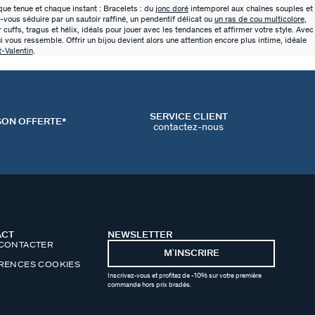
ue tenue et chaque instant : Bracelets : du
jonc doré
intemporel aux chaînes souples et
z-vous séduire par un sautoir raffiné, un pendentif délicat ou
un ras de cou multicolore
,
 cuffs, tragus et hélix, idéals pour jouer avec les tendances et affirmer votre style. Avec
 vous ressemble. Offrir un bijou devient alors une attention encore plus intime, idéale
t-Valentin
.
SERVICE CLIENT
SON OFFERTE*
contactez-nous
ACT
NEWSLETTER
CONTACTER
MʼINSCRIRE
RENCES COOKIES
Inscrivez-vous et profitez de -10% sur votre première
commande hors prix bradés.