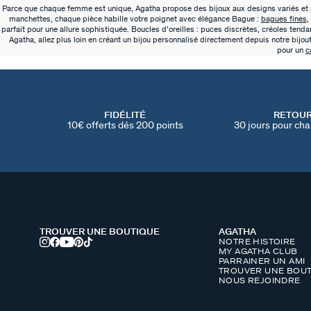
Parce que chaque femme est unique, Agatha propose des bijoux aux designs variés et au
manchettes, chaque pièce habille votre poignet avec élégance Bague :
bagues fines
,
parfait pour une allure sophistiquée. Boucles d’oreilles : puces discrètes, créoles tend
Agatha, allez plus loin en créant un bijou personnalisé directement depuis notre bijou
pour un
c
FIDÉLITÉ
RETOU
10€ offerts dés 200 points
30 jours pour cha
TROUVER UNE BOUTIQUE
AGATHA
NOTRE HISTOIRE
MY AGATHA CLUB
PARRAINER UN AMI
TROUVER UNE BOUT
NOUS REJOINDRE