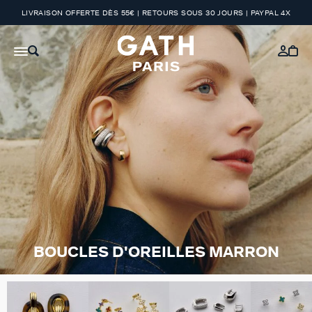
LIVRAISON OFFERTE DÈS 55€ | RETOURS SOUS 30 JOURS | PAYPAL 4X
BOUCLES D'OREILLES MARRON