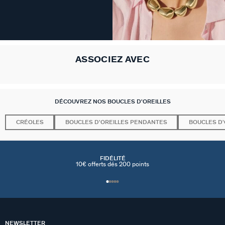
ASSOCIEZ AVEC
DÉCOUVREZ NOS BOUCLES D'OREILLES
CRÉOLES
BOUCLES D'OREILLES PENDANTES
BOUCLES D'
FIDÉLITÉ
10€ offerts dés 200 points
NEWSLETTER