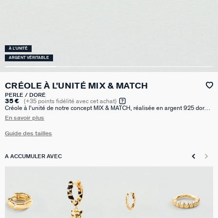
À L'UNITÉ
ARGENT VÉRITABLE
CRÉOLE À L'UNITÉ MIX & MATCH
PERLE / DORÉ
35 €
(
+35
points fidélité avec cet achat)
Créole à l'unité de notre concept MIX & MATCH, réalisée en argent 925 doré à
l'or 750/1000e - 18 carats et ornée de perles de verre. Vendue seule, pour
En savoir plus
mieux les mixer et les accumuler. 10mm de diamètre.
Guide des tailles
A ACCUMULER AVEC