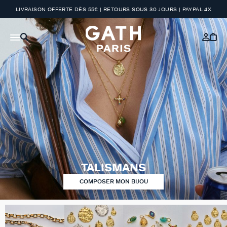
LIVRAISON OFFERTE DÈS 55€ | RETOURS SOUS 30 JOURS | PAYPAL 4X
TALISMANS
COMPOSER MON BIJOU