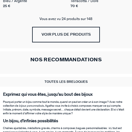
Bleu / Argenté
Terracotta / Doré
25 €
70 €
Vous avez vu 24 produits sur 148
VOIR PLUS DE PRODUITS
NOS RECOMMANDATIONS
TOUTES LES BRELOQUES
Exprimez qui vous êtes, jusqu’au bout des bijoux
Pourquoi porter un bijou comme tout le monde, quand on peut en créer un à son image ? Avec notre
collection de
bijoux personnalisés
, Agatha vous invite à choisir, composer, marquer ce qui compte.
Initiale, prénom, date, symbole, message secret… chaque détail devient une déclaration. Et si c’était
enfin le moment d’affirmer votre style de manière unique ?
Un bijou, d’infinies possibilités
Chaînes ajustables, médaillons gravés, charms à composer, bagues personnalisables : ici, tout est