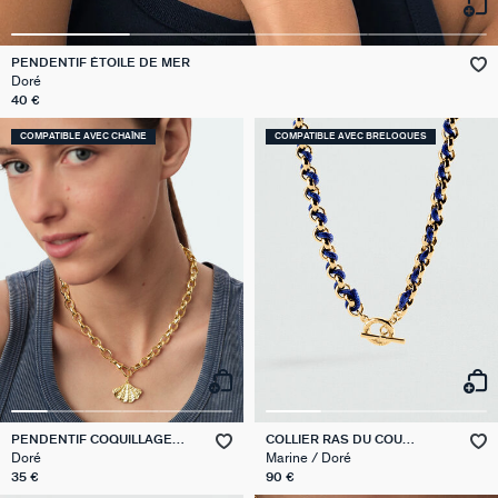
GÉNÉRATION AGATHA
PENDENTIF ÉTOILE DE MER
SUR LA PEAU
Doré
40 €
COMPATIBLE AVEC CHAÎNE
COMPATIBLE AVEC BRELOQUES
PENDENTIF COQUILLAGE
COLLIER RAS DU COU
TALISMANS
GAMBETTA
Doré
Marine / Doré
35 €
90 €