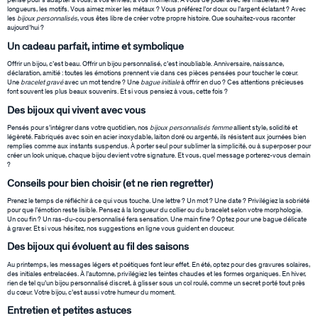
pensé pour s’adapter à vous, à vos envies, à vos moments. À vous de jouer avec les matières, les
longueurs, les motifs. Vous aimez mixer les métaux ? Vous préférez l’or doux ou l’argent éclatant ? Avec
les
bijoux personnalisés
, vous êtes libre de créer votre propre histoire. Que souhaitez-vous raconter
aujourd’hui ?
Un cadeau parfait, intime et symbolique
Offrir un bijou, c’est beau. Offrir un bijou personnalisé, c’est inoubliable. Anniversaire, naissance,
déclaration, amitié : toutes les émotions prennent vie dans ces pièces pensées pour toucher le cœur.
Une
bracelet gravé
avec un mot tendre ? Une
bague initiale
à offrir en duo ? Ces attentions précieuses
font souvent les plus beaux souvenirs. Et si vous pensiez à vous, cette fois ?
Des bijoux qui vivent avec vous
Pensés pour s’intégrer dans votre quotidien, nos
bijoux personnalisés femme
allient style, solidité et
légèreté. Fabriqués avec soin en acier inoxydable, laiton doré ou argenté, ils résistent aux journées bien
remplies comme aux instants suspendus. À porter seul pour sublimer la simplicité, ou à superposer pour
créer un look unique, chaque bijou devient votre signature. Et vous, quel message porterez-vous demain
?
Conseils pour bien choisir (et ne rien regretter)
Prenez le temps de réfléchir à ce qui vous touche. Une lettre ? Un mot ? Une date ? Privilégiez la sobriété
pour que l’émotion reste lisible. Pensez à la longueur du collier ou du bracelet selon votre morphologie.
Un cou fin ? Un ras-du-cou personnalisé fera sensation. Une main fine ? Optez pour une bague délicate
à graver. Et si vous hésitez, nos suggestions en ligne vous guident en douceur.
Des bijoux qui évoluent au fil des saisons
Au printemps, les messages légers et poétiques font leur effet. En été, optez pour des gravures solaires,
des initiales entrelacées. À l’automne, privilégiez les teintes chaudes et les formes organiques. En hiver,
rien de tel qu’un bijou personnalisé discret, à glisser sous un col roulé, comme un secret porté tout près
du cœur. Votre bijou, c’est aussi votre humeur du moment.
Entretien et petites astuces