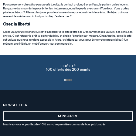
Pour préserver votre
bijou personnalisé
, évitez le contact prolongé avec l’eau, le parfum ou les lotions.
Rangez-le dans son écrin pour éviter les frottements, et nettoyez-le avec un chiffon doux. Vous portez
plusieurs bijoux ? Alternez les jours pour leur laisser du repos et maintenir leur éclat. Un bijou qui vous
ressemble mérite un soin tout particulier, n’est-ce pas ?
Osez la liberté
Créer un
bijou personnalisé
, c’est s’accorder la liberté d’être soi. C’est affirmer ses valeurs, ses liens, ses
envies. C’est refuser le prêt-à-porter du bijou et choisir l’émotion sur-mesure. Chez Agatha, cette liberté
est un luxe que nous rendons accessible. Alors, qu’attendez-vous pour écrire votre propre bijou ? Un
prénom, une initiale, un mot d’amour : tout commence ici.
FIDÉLITÉ
10€ offerts dés 200 points
NEWSLETTER
MʼINSCRIRE
Inscrivez-vous et profitez de -10% sur votre première commande hors prix bradés.