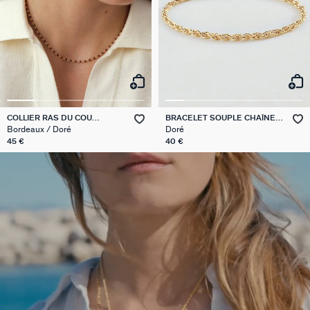
COLLIER RAS DU COU
BRACELET SOUPLE CHAÎNE
SMARTY
CORDE
Bordeaux / Doré
Doré
45 €
40 €