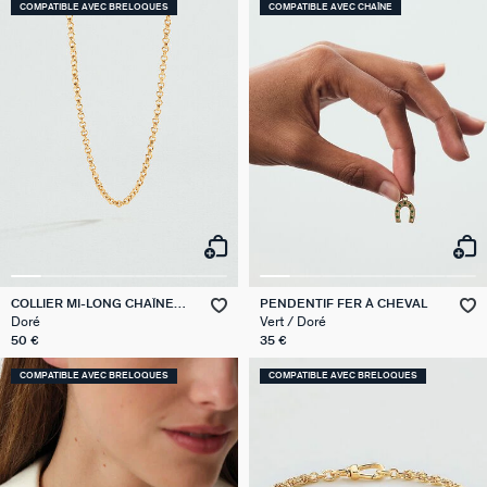
COMPATIBLE AVEC BRELOQUES
COMPATIBLE AVEC CHAÎNE
COLLIER MI-LONG CHAÎNE
PENDENTIF FER À CHEVAL
JASERON
Doré
Vert / Doré
50 €
35 €
COMPATIBLE AVEC BRELOQUES
COMPATIBLE AVEC BRELOQUES