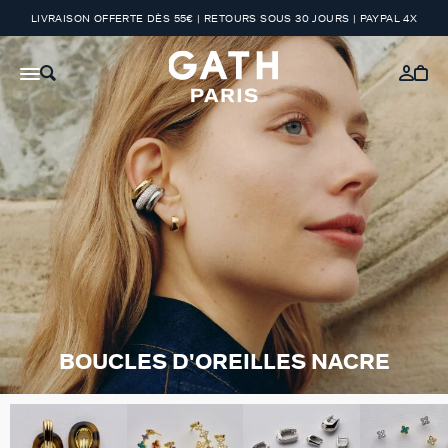
LIVRAISON OFFERTE DÈS 55€ | RETOURS SOUS 30 JOURS | PAYPAL 4X
BOUCLES D'OREILLES NACRE