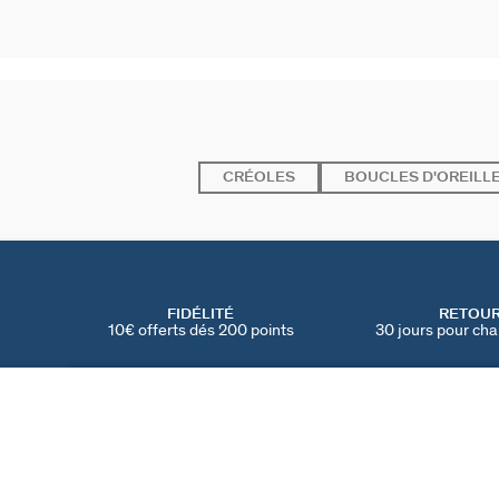
CRÉOLES
BOUCLES D'OREILL
FIDÉLITÉ
RETOU
10€ offerts dés 200 points
30 jours pour cha
BOUCLES D'OREILLES PENDANTES BRELOQUES PANGEA
Doré / Multicouleur
90 €