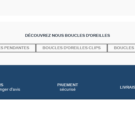
DÉCOUVREZ NOUS BOUCLES D'OREILLES
ES PENDANTES
BOUCLES D'OREILLES CLIPS
BOUCLES 
RS
PAIEMENT
LIVRAI
nger d'avis
sécurisé