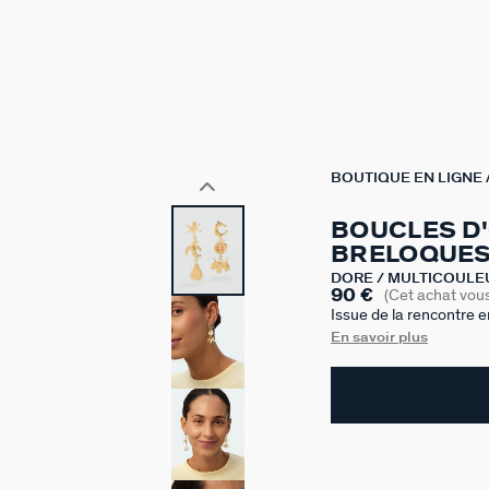
BOUTIQUE EN LIGNE
BOUCLES D
BRELOQUES
DORÉ / MULTICOULE
90 €
(Cet achat vou
Issue de la rencontre en
d’Agatha, cette collabor
En savoir plus
une féminité parisienne
l’énergie graphique et
au savoir-faire d’Agatha
750/1000e – 18 carats, 
asymétrique et graphiq
expressives, intégrant 