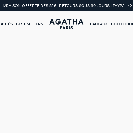
LIVRAISON OFFERTE DÈS 55€ | RETOURS SOUS 30 JOURS | PAYPAL 4X
EAUTÉS
BEST-SELLERS
CADEAUX
COLLECTIO