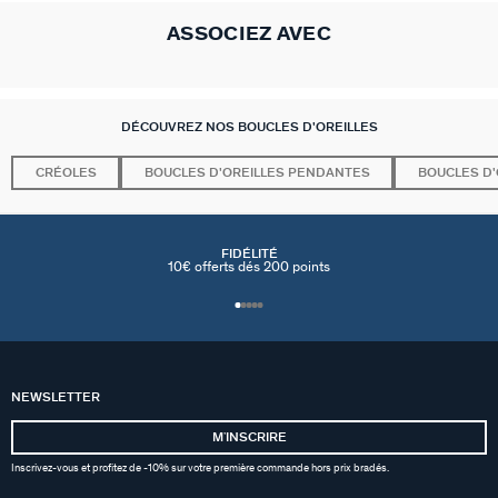
ASSOCIEZ AVEC
DÉCOUVREZ NOS BOUCLES D'OREILLES
CRÉOLES
BOUCLES D'OREILLES PENDANTES
BOUCLES D'
FIDÉLITÉ
10€ offerts dés 200 points
NEWSLETTER
MʼINSCRIRE
Inscrivez-vous et profitez de -10% sur votre première commande hors prix bradés.