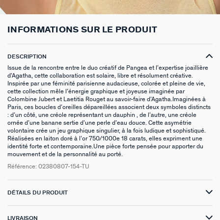
BOUCLES D'OREILLES PUCES
CHAINES
BRACELETS SOUPLES
BAGUES DORÉES
PIERRES NATURELLES
PIERCINGS EAR CUFF
CADEAUX À MOINS DE 30€
BROCHES
BELOVED
NOTRE GUIDE PERÇAGE
INFORMATIONS SUR LE PRODUIT
BOUCLES D'OREILLES À L'UNITÉ
SAUTOIRS
MANCHETTES
BAGUES ARGENTÉES
ZODIAQUE
PIERCING HÉLIX & TRAGUS
CADEAUX À MOINS DE 50€
FOULARDS
ARGENT SIGNATURE
MY AGATHA CLUB
DESCRIPTION
BOUCLES D'OREILLES CLIPS
PENDENTIFS
BRACELETS À COMPOSER
CHEVALIÈRES
PAMPILLES CRÉOLES
PIERCINGS DORÉS
CADEAUX À MOINS DE 100€
CEINTURES
MADELEINE
NOUS REJOINDRE
Issue de la rencontre entre le duo créatif de Pangea et l’expertise joaillière
d’Agatha, cette collaboration est solaire, libre et résolument créative.
Inspirée par une féminité parisienne audacieuse, colorée et pleine de vie,
SET DE 3
COLLIERS DORÉS
MONTRES
BOUCLES D'OREILLES COMPATIBLES
PIERCINGS ARGENTÉS
BIJOUX À COMPOSER
PORTE CLÉS
TALISMANS
NOUS CONTACTER
cette collection mêle l’énergie graphique et joyeuse imaginée par
Colombine Jubert et Laetitia Rouget au savoir-faire d’Agatha.Imaginées à
BOUCLES D'OREILLES ARGENTÉES
COLLIERS ARGENTÉS
CHAÎNES DE CHEVILLE
BRACELETS COMPATIBLES
NOS LOOKS
BRELOQUES ZODIAQUES
SACRE COEUR
FAQ
Paris, ces boucles d’oreilles dépareillées associent deux symboles distincts
: d’un côté, une créole représentant un dauphin , de l’autre, une créole
ornée d’une banane sertie d’une perle d’eau douce. Cette asymétrie
BOUCLES D'OREILLES DORÉES
COLLIERS À COMPOSER
BRACELETS DORÉS
COLLIERS COMPATIBLES
CADEAUX EN ARGENT VÉRITABLE
ODÉON
volontaire crée un jeu graphique singulier, à la fois ludique et sophistiqué.
Réalisées en laiton doré à l’or 750/1000e 18 carats, elles expriment une
identité forte et contemporaine.Une pièce forte pensée pour apporter du
EARCUFFS
BRACELETS ARGENTÉS
NOS LOOKS
CADEAUX EN ACIER INOXYDABLE
CANDY
mouvement et de la personnalité au porté.
Référence:
02380807-154-TU
CRÉOLES À COMPOSER
CADEAUX PLAQUÉS À L'OR
VESTIAIRES
SAINT HONORÉ
DÉTAILS DU PRODUIT
PALAIS ROYAL
LIVRAISON