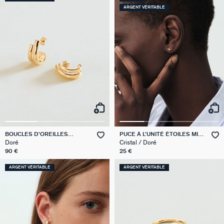
ARGENT VÉRITABLE
BOUCLES D'OREILLES
PUCE À L'UNITÉ ÉTOILES MIX
PENDANTES TRIJONC
& MATCH
Doré
Cristal / Doré
90 €
25 €
ARGENT VÉRITABLE
ARGENT VÉRITABLE