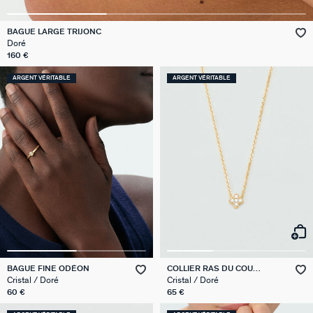
GÉNÉRATION AGATHA
BAGUE LARGE TRIJONC
Doré
SUR LA PEAU
160 €
ARGENT VÉRITABLE
ARGENT VÉRITABLE
BAGUE FINE ODÉON
COLLIER RAS DU COU
BELOVED
Cristal / Doré
Cristal / Doré
60 €
65 €