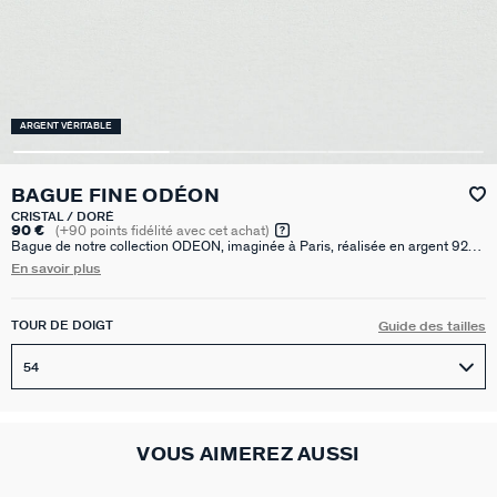
ARGENT VÉRITABLE
BAGUE FINE ODÉON
CRISTAL / DORÉ
90 €
(
+90
points fidélité avec cet achat)
Bague de notre collection ODEON, imaginée à Paris, réalisée en argent 925
doré à l'or 750/1000e - 18 carats et ornée d'un oxyde de zirconium sertis clos
En savoir plus
XL. Cette collection au design épuré est inspirée des codes classiques de la
joaillerie.
TOUR DE DOIGT
Guide des tailles
54
VOUS AIMEREZ AUSSI