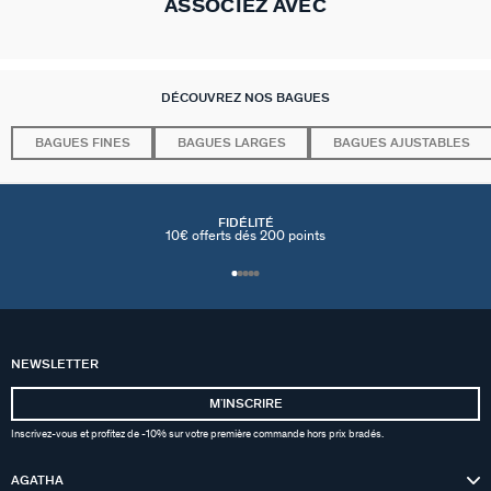
ASSOCIEZ AVEC
DÉCOUVREZ NOS BAGUES
BAGUES FINES
BAGUES LARGES
BAGUES AJUSTABLES
FIDÉLITÉ
10€ offerts dés 200 points
NEWSLETTER
MʼINSCRIRE
Inscrivez-vous et profitez de -10% sur votre première commande hors prix bradés.
AGATHA