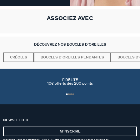
ASSOCIEZ AVEC
DÉCOUVREZ NOS BOUCLES D'OREILLES
CRÉOLES
BOUCLES D'OREILLES PENDANTES
BOUCLES D'
FIDÉLITÉ
10€ offerts dés 200 points
NEWSLETTER
MʼINSCRIRE