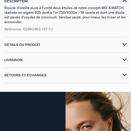
DESCRIPTION
GÉNÉRATION AGATHA
Boucle d'oreille puce à l'unité deux étoiles de notre concept MIX & MATCH,
réalisée en argent 925 doré à l'or 750/1000e - 18 carats et dont une étoile
est pavée d'oxydes de zirconium. Vendue seule, pour mieux les mixer et les
SUR LA PEAU
accumuler.
Référence:
02390493-137-TU
DÉTAILS DU PRODUIT
LIVRAISON
RETOURS ET ÉCHANGES