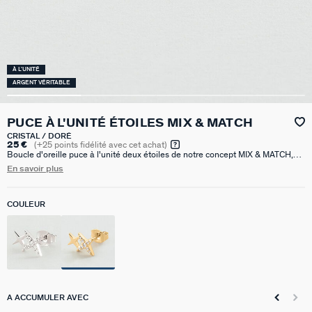
À L'UNITÉ
ARGENT VÉRITABLE
PUCE À L'UNITÉ ÉTOILES MIX & MATCH
CRISTAL / DORÉ
25 €
(
+25
points fidélité avec cet achat)
Boucle d'oreille puce à l'unité deux étoiles de notre concept MIX & MATCH,
réalisée en argent 925 doré à l'or 750/1000e - 18 carats et dont une étoile
En savoir plus
est pavée d'oxydes de zirconium. Vendue seule, pour mieux les mixer et les
accumuler.
COULEUR
A ACCUMULER AVEC