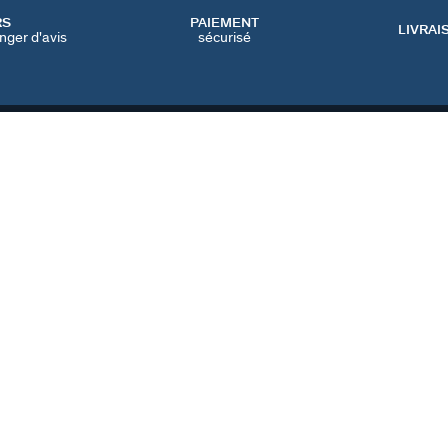
RS
PAIEMENT
LIVRAI
nger d'avis
sécurisé
SERVICES
CATEGORIES
CONT
NOS SERVICES EN LIGNE
BIJOUX FÊTE DES MÈRES
NOUS 
NOS SERVICES EN
BIJOUX BLACK FRIDAY
FAQ
MAGASIN
BIJOUX SOLDES
PRÉFÉ
IQUE
NOTRE GUIDE PERÇAGE
NOTRE GUIDE
D'ENTRETIEN
FRANCE