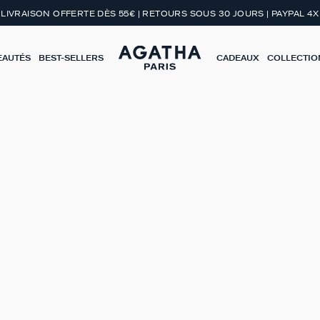
LIVRAISON OFFERTE DÈS 55€ | RETOURS SOUS 30 JOURS | PAYPAL 4X
EAUTÉS
BEST-SELLERS
CADEAUX
COLLECTIO