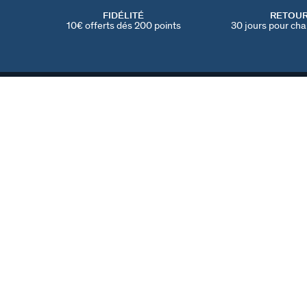
FIDÉLITÉ
RETOU
10€ offerts dés 200 points
30 jours pour cha
BOUCLES D'OREILLES PENDANTES TRIJONC
Doré
90 €
TROUVER UNE BOUTIQUE
AGATHA
NOTRE HISTOIRE
MY AGATHA CLUB
PARRAINER UN AMI
TROUVER UNE BOUT
NOUS REJOINDRE
©2026 Agatha