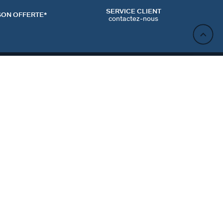
SERVICE CLIENT
SON OFFERTE*
contactez-nous
AJOUTER AU PANIER
ACT
NEWSLETTER
CONTACTER
MʼINSCRIRE
RENCES COOKIES
Inscrivez-vous et profitez de -10% sur votre première
commande hors prix bradés.