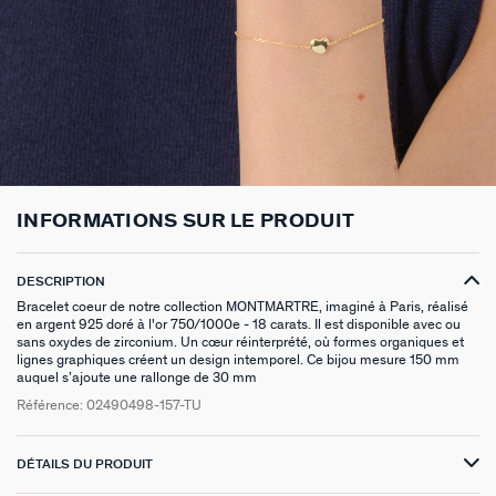
BOUCLES D'OREILLES À L'UNITÉ
SAUTOIRS
MANCHETTES
BAGUES ARGENTÉES
ZODIAQUE
SET DE 3
FOULARDS
ARGENT SIGNATURE
MY AGATHA CLUB
BOUCLES D'OREILLES CLIPS
PENDENTIFS
BRACELETS À COMPOSER
CHEVALIÈRES
PAMPILLES CRÉOLES
PIERCINGS DORÉS
CEINTURES
MADELEINE
NOUS REJOINDRE
SET DE 3
COLLIERS DORÉS
MONTRES
BOUCLES D'OREILLES COMPATIBLES
PIERCINGS ARGENTÉS
PORTE CLÉS
TALISMANS
NOUS CONTACTER
BOUCLES D'OREILLES ARGENTÉES
COLLIERS ARGENTÉS
CHAÎNES DE CHEVILLE
BRACELETS COMPATIBLES
NOS LOOKS
SACRE COEUR
FAQ
INFORMATIONS SUR LE PRODUIT
BOUCLES D'OREILLES DORÉES
COLLIERS À COMPOSER
BRACELETS DORÉS
COLLIERS COMPATIBLES
ODÉON
EARCUFFS
BRACELETS ARGENTÉS
NOS LOOKS
CANDY
DESCRIPTION
Bracelet coeur de notre collection MONTMARTRE, imaginé à Paris, réalisé
en argent 925 doré à l'or 750/1000e - 18 carats. Il est disponible avec ou
CRÉOLES À COMPOSER
VESTIAIRES
sans oxydes de zirconium. Un cœur réinterprété, où formes organiques et
lignes graphiques créent un design intemporel. Ce bijou mesure 150 mm
SAINT HONORÉ
auquel s’ajoute une rallonge de 30 mm
Référence:
02490498-157-TU
PALAIS ROYAL
DÉTAILS DU PRODUIT
VICTOIRE