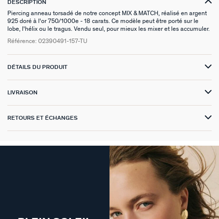
DESCRIPTION
GÉNÉRATION AGATHA
Piercing anneau torsadé de notre concept MIX & MATCH, réalisé en argent
925 doré à l'or 750/1000e - 18 carats. Ce modèle peut être porté sur le
lobe, l'hélix ou le tragus. Vendu seul, pour mieux les mixer et les accumuler.
SUR LA PEAU
Référence:
02390491-157-TU
DÉTAILS DU PRODUIT
LIVRAISON
RETOURS ET ÉCHANGES