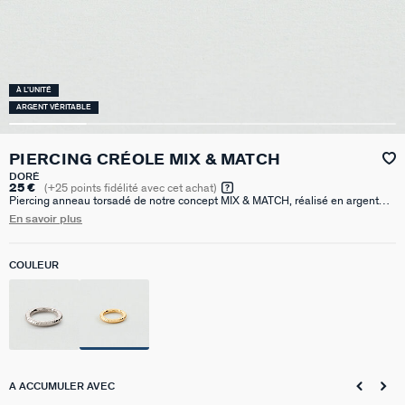
À L'UNITÉ
ARGENT VÉRITABLE
PIERCING CRÉOLE MIX & MATCH
DORÉ
25 €
(
+25
points fidélité avec cet achat)
Piercing anneau torsadé de notre concept MIX & MATCH, réalisé en argent
925 doré à l'or 750/1000e - 18 carats. Ce modèle peut être porté sur le lobe,
En savoir plus
l'hélix ou le tragus. Vendu seul, pour mieux les mixer et les accumuler.
COULEUR
A ACCUMULER AVEC