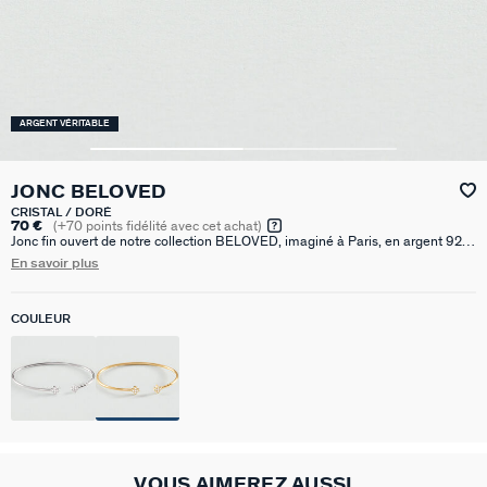
ARGENT VÉRITABLE
JONC BELOVED
CRISTAL / DORÉ
70 €
(
+70
points fidélité avec cet achat)
Jonc fin ouvert de notre collection BELOVED, imaginé à Paris, en argent 925
doré à l'or 750/1000e - 18 carats, avec des fleurs d'oxydes de zirconium aux
En savoir plus
extrémités et un fin graineti sur le pourtour.
COULEUR
VOUS AIMEREZ AUSSI