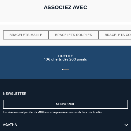
ASSOCIEZ AVEC
BRACELETS MAILLE
BRACELETS SOUPLES
BRACELETS C
FIDÉLITÉ
10€ offerts dés 200 points
NEWSLETTER
MʼINSCRIRE
Inscrivez-vous et profitez de -10% sur votre première commande hors prix bradés.
AGATHA