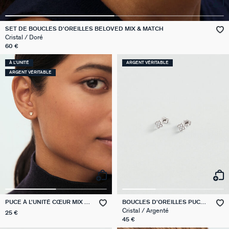
GÉNÉRATION AGATHA
SET DE BOUCLES D'OREILLES BELOVED MIX & MATCH
SUR LA PEAU
Cristal / Doré
60 €
À L'UNITÉ
ARGENT VÉRITABLE
ARGENT VÉRITABLE
PUCE À L'UNITÉ CŒUR MIX &
BOUCLES D'OREILLES PUCES
MATCH
BELOVED
Cristal / Argenté
25 €
45 €