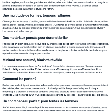
lumière. Légères, confortables, parfaitement stables, elles sont faites pour vous suivre tout au long de la
journée. En réunion, en balade, en soirée, elles se fondent dans votre rythme. Ce sont les alliées
naturelles de celles qui aiment le style sans l’effort.
Une multitude de formes, toujours raffinées
Chez Agatha, les
boucles d’oreilles puces
se déclinent en une infinité de motifs : éclats de pierre, petites
perles, cœurs, étoiles, initiales, symboles gravés… Certaines se portent seules pour un effet minimaliste,
d’autres en duo ou trio pour créer un jeu d’asymétrie très contemporain. Vous aimez mixer les styles ?
Les puces sont faites pour ça.
Des matériaux pensés pour durer et briller
Fabriquées en laiton doré, acier inoxydable ou argenté, nos puces sont résistantes et hypoallergéniques.
Elles conservent leur éclat, restent bien en place, et supportent le quotidien sans faillir. Certaines sont
serties de zirconiums scintillants, d'autres de nacre ou de pierres colorées. Autant de déclinaisons pour
répondre à chaque envie, chaque personnalité.
Minimalisme assumé, féminité révélée
Les boucles puces ne sont pas de "petits bijoux". Ce sont des bijoux concentrés. Elles concentrent
l’intention, l’élégance, la lumière. En les portant, vous affirmez un goût pour le raffinement subtil, la
féminité sans ostentation. Elles sont les reines du détail juste, du fini impeccable, de l’intime visible.
Comment les porter ?
Seules pour un look épuré, associées à d’autres boucles pour créer une composition unique, ou mixées à
des créoles, des pendantes, des ear cuffs… tout est possible. Les puces s’adaptent à chaque
morphologie d’oreille et à toutes les audaces. Vous avez plusieurs trous ? Laissez libre cours à votre
créativité. Vous n’en avez qu’un ? Choisissez une pièce forte ou délicate — dans tous les cas, elle brillera.
Un choix cadeau parfait, pour toutes les femmes
À offrir à une jeune fille, à une amie précieuse, à une maman ou à soi-même, les
boucles d’oreilles puces
femme
sont un présent intemporel. Elles s’adaptent à tous les âges, tous les styles, toutes les envies.