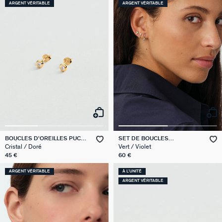
ARGENT VÉRITABLE
ARGENT VÉRITABLE
BOUCLES D'OREILLES PUCES
SET DE BOUCLES
ODÉON
D'OREILLES MIX & MATCH
Cristal / Doré
Vert / Violet
45 €
60 €
ARGENT VÉRITABLE
À L'UNITÉ
ARGENT VÉRITABLE