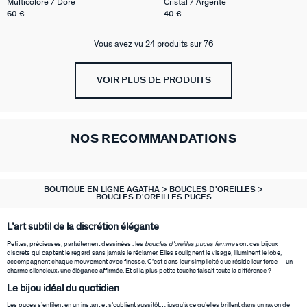
Multicolore / Doré
Cristal / Argenté
MATCH
60 €
40 €
Vous avez vu 24 produits sur 76
VOIR PLUS DE PRODUITS
NOS RECOMMANDATIONS
BOUTIQUE EN LIGNE AGATHA
BOUCLES D'OREILLES
BOUCLES D'OREILLES PUCES
L’art subtil de la discrétion élégante
Petites, précieuses, parfaitement dessinées : les
boucles d’oreilles puces femme
sont ces bijoux
discrets qui captent le regard sans jamais le réclamer. Elles soulignent le visage, illuminent le lobe,
accompagnent chaque mouvement avec finesse. C’est dans leur simplicité que réside leur force — un
charme silencieux, une élégance affirmée. Et si la plus petite touche faisait toute la différence ?
Le bijou idéal du quotidien
Les puces s’enfilent en un instant et s’oublient aussitôt… jusqu’à ce qu’elles brillent dans un rayon de