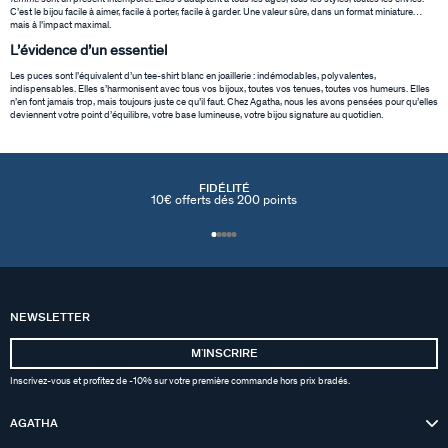
C’est le bijou facile à aimer, facile à porter, facile à garder. Une valeur sûre, dans un format miniature…
mais à l’impact maximal.
L’évidence d’un essentiel
Les puces sont l’équivalent d’un tee-shirt blanc en joaillerie : indémodables, polyvalentes,
indispensables. Elles s’harmonisent avec tous vos bijoux, toutes vos tenues, toutes vos humeurs. Elles
n’en font jamais trop, mais toujours juste ce qu’il faut. Chez Agatha, nous les avons pensées pour qu’elles
deviennent votre point d’équilibre, votre base lumineuse, votre bijou signature au quotidien.
FIDÉLITÉ
10€ offerts dés 200 points
NEWSLETTER
MʼINSCRIRE
Inscrivez-vous et profitez de -10% sur votre première commande hors prix bradés.
AGATHA