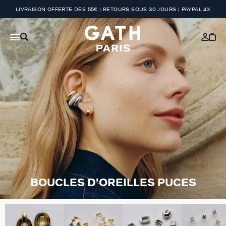
LIVRAISON OFFERTE DÈS 55€ | RETOURS SOUS 30 JOURS | PAYPAL 4X
BOUCLES D'OREILLES PUCES