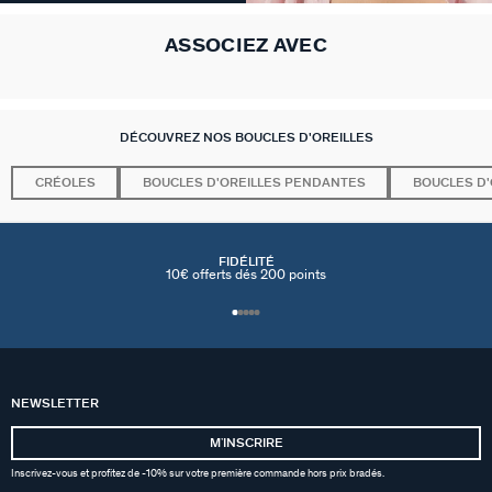
ASSOCIEZ AVEC
DÉCOUVREZ NOS BOUCLES D'OREILLES
CRÉOLES
BOUCLES D'OREILLES PENDANTES
BOUCLES D'
FIDÉLITÉ
10€ offerts dés 200 points
NEWSLETTER
MʼINSCRIRE
Inscrivez-vous et profitez de -10% sur votre première commande hors prix bradés.