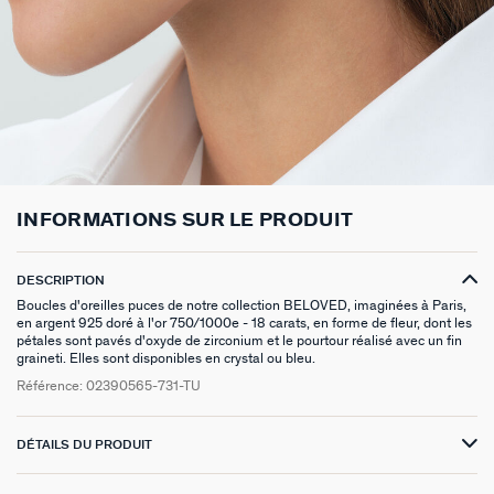
BOUCLES D'OREILLES À L'UNITÉ
SAUTOIRS
MANCHETTES
BAGUES ARGENTÉES
ZODIAQUE
PIERCING HÉLIX & TRAGUS
FOULARDS
ARGENT SIGNATURE
MY AGATHA CLUB
BOUCLES D'OREILLES CLIPS
PENDENTIFS
BRACELETS À COMPOSER
CHEVALIÈRES
PAMPILLES CRÉOLES
PIERCINGS DORÉS
CEINTURES
MADELEINE
NOUS REJOINDRE
SET DE 3
COLLIERS DORÉS
MONTRES
BOUCLES D'OREILLES COMPATIBLES
PIERCINGS ARGENTÉS
PORTE CLÉS
TALISMANS
NOUS CONTACTER
BOUCLES D'OREILLES ARGENTÉES
COLLIERS ARGENTÉS
CHAÎNES DE CHEVILLE
BRACELETS COMPATIBLES
NOS LOOKS
SACRE COEUR
FAQ
INFORMATIONS SUR LE PRODUIT
BOUCLES D'OREILLES DORÉES
COLLIERS À COMPOSER
BRACELETS DORÉS
COLLIERS COMPATIBLES
ODÉON
CRÉOLES À COMPOSER
BRACELETS ARGENTÉS
NOS LOOKS
CANDY
DESCRIPTION
Boucles d'oreilles puces de notre collection BELOVED, imaginées à Paris,
en argent 925 doré à l'or 750/1000e - 18 carats, en forme de fleur, dont les
VESTIAIRES
pétales sont pavés d'oxyde de zirconium et le pourtour réalisé avec un fin
graineti. Elles sont disponibles en crystal ou bleu.
SAINT HONORÉ
Référence:
02390565-731-TU
PALAIS ROYAL
DÉTAILS DU PRODUIT
VICTOIRE