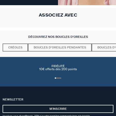
ASSOCIEZ AVEC
DÉCOUVREZ NOS BOUCLES D'OREILLES
CRÉOLES
BOUCLES D'OREILLES PENDANTES
BOUCLES D'
FIDÉLITÉ
10€ offerts dés 200 points
NEWSLETTER
MʼINSCRIRE