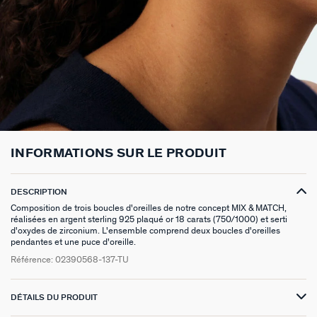
BOUCLES D'OREILLES À L'UNITÉ
SAUTOIRS
MANCHETTES
BAGUES ARGENTÉES
ZODIAQUE
SET DE 3
FOULARDS
ARGENT SIGNATURE
MY AGATHA CLUB
BOUCLES D'OREILLES CLIPS
PENDENTIFS
BRACELETS À COMPOSER
CHEVALIÈRES
PAMPILLES CRÉOLES
PIERCINGS DORÉS
CEINTURES
MADELEINE
NOUS REJOINDRE
SET DE 3
COLLIERS DORÉS
MONTRES
BOUCLES D'OREILLES COMPATIBLES
PIERCINGS ARGENTÉS
PORTE CLÉS
TALISMANS
NOUS CONTACTER
BOUCLES D'OREILLES ARGENTÉES
COLLIERS ARGENTÉS
CHAÎNES DE CHEVILLE
BRACELETS COMPATIBLES
NOS LOOKS
SACRE COEUR
FAQ
BOUCLES D'OREILLES DORÉES
COLLIERS À COMPOSER
BRACELETS DORÉS
COLLIERS COMPATIBLES
ODÉON
INFORMATIONS SUR LE PRODUIT
EARCUFFS
BRACELETS ARGENTÉS
NOS LOOKS
CANDY
DESCRIPTION
Composition de trois boucles d'oreilles de notre concept MIX & MATCH,
CRÉOLES À COMPOSER
VESTIAIRES
réalisées en argent sterling 925 plaqué or 18 carats (750/1000) et serti
d'oxydes de zirconium. L'ensemble comprend deux boucles d'oreilles
SAINT HONORÉ
pendantes et une puce d'oreille.
Référence:
02390568-137-TU
PALAIS ROYAL
DÉTAILS DU PRODUIT
VICTOIRE