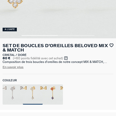
À L'UNITÉ
SET DE BOUCLES D'OREILLES BELOVED MIX
& MATCH
CRISTAL / DORÉ
60 €
(
+60
points fidélité avec cet achat)
Composition de trois boucles d'oreilles de notre concept MIX & MATCH,
réalisées en argent sterling 925 plaqué or 18 carats (750/1000) et serti
En savoir plus
d'oxydes de zirconium. L'ensemble comprend deux boucles d'oreilles
pendantes et une puce d'oreille.
COULEUR