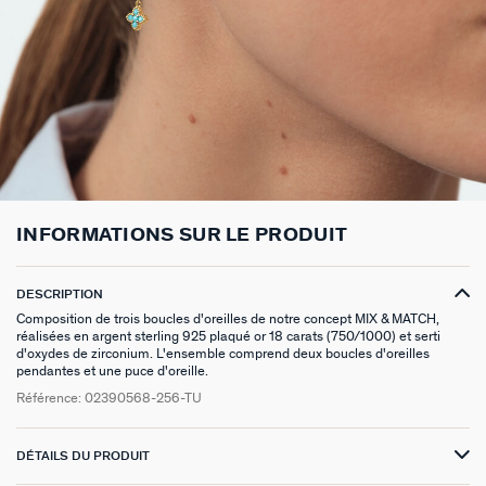
BOUCLES D'OREILLES À L'UNITÉ
SAUTOIRS
MANCHETTES
BAGUES ARGENTÉES
ZODIAQUE
SET DE 3
FOULARDS
ARGENT SIGNATURE
MY AGATHA CLUB
BOUCLES D'OREILLES CLIPS
PENDENTIFS
BRACELETS À COMPOSER
CHEVALIÈRES
PAMPILLES CRÉOLES
PIERCINGS DORÉS
CEINTURES
MADELEINE
NOUS REJOINDRE
SET DE 3
COLLIERS DORÉS
MONTRES
BOUCLES D'OREILLES COMPATIBLES
PIERCINGS ARGENTÉS
PORTE CLÉS
TALISMANS
NOUS CONTACTER
BOUCLES D'OREILLES ARGENTÉES
COLLIERS ARGENTÉS
CHAÎNES DE CHEVILLE
BRACELETS COMPATIBLES
NOS LOOKS
SACRE COEUR
FAQ
BOUCLES D'OREILLES DORÉES
COLLIERS À COMPOSER
BRACELETS DORÉS
COLLIERS COMPATIBLES
ODÉON
INFORMATIONS SUR LE PRODUIT
EARCUFFS
BRACELETS ARGENTÉS
NOS LOOKS
CANDY
DESCRIPTION
Composition de trois boucles d'oreilles de notre concept MIX & MATCH,
CRÉOLES À COMPOSER
VESTIAIRES
réalisées en argent sterling 925 plaqué or 18 carats (750/1000) et serti
d'oxydes de zirconium. L'ensemble comprend deux boucles d'oreilles
SAINT HONORÉ
pendantes et une puce d'oreille.
Référence:
02390568-256-TU
PALAIS ROYAL
DÉTAILS DU PRODUIT
VICTOIRE