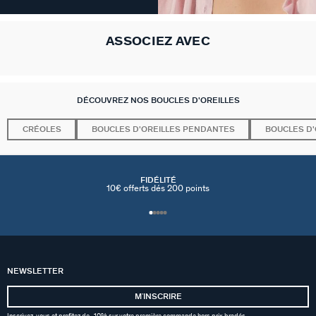
ASSOCIEZ AVEC
DÉCOUVREZ NOS BOUCLES D'OREILLES
CRÉOLES
BOUCLES D'OREILLES PENDANTES
BOUCLES D'
FIDÉLITÉ
10€ offerts dés 200 points
NEWSLETTER
MʼINSCRIRE