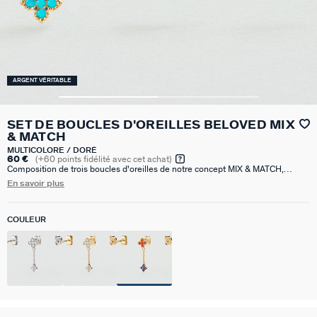
ARGENT VÉRITABLE
SET DE BOUCLES D'OREILLES BELOVED MIX
& MATCH
MULTICOLORE / DORÉ
60 €
(
+60
points fidélité avec cet achat)
Composition de trois boucles d'oreilles de notre concept MIX & MATCH,
réalisées en argent sterling 925 plaqué or 18 carats (750/1000) et serti
En savoir plus
d'oxydes de zirconium. L'ensemble comprend deux boucles d'oreilles
pendantes et une puce d'oreille.
COULEUR