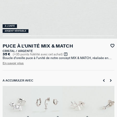
À L'UNITÉ
ARGENT VÉRITABLE
PUCE À L'UNITÉ MIX & MATCH
CRISTAL / ARGENTÉ
35 €
(
+35
points fidélité avec cet achat)
Boucle d'oreille puce à l'unité de notre concept MIX & MATCH, réalisée en
argent 925 rhodié et pavée d'oxydes de zirconium. Vendue seule, pour mieux
En savoir plus
les mixer et les accumuler. 8mm de diamètre.
A ACCUMULER AVEC