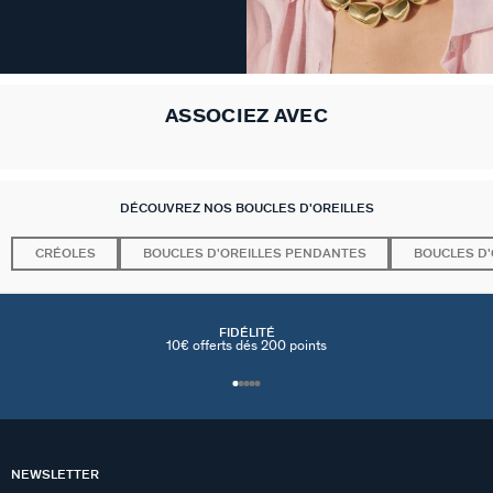
ASSOCIEZ AVEC
DÉCOUVREZ NOS BOUCLES D'OREILLES
CRÉOLES
BOUCLES D'OREILLES PENDANTES
BOUCLES D'
FIDÉLITÉ
10€ offerts dés 200 points
NEWSLETTER