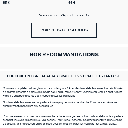
85 €
55 €
Vous avez vu 24 produits sur 35
VOIR PLUS DE PRODUITS
NOS RECOMMANDATIONS
BOUTIQUE EN LIGNE AGATHA
BRACELETS
BRACELETS FANTAISIE
Comment compléter un look glamour de tous les jours ? Avec des bracelets fantaisies bien sûr ! Ornés
de charms en forme de croix, de lune, de cœur ou du fameux scotty, le chien emblème de chez Agatha
Paris, il y en a pour tous les goûts et pour toutes les occasions !
Nos bracelets fantaisies seront parfaits à votre poignet ou à votre cheville. Vous pouvez même les
cumuler étant donné leurs prix accessibles !
Pour une soirée chic, optez pour une manchette dorée ou argentée ou bien un bracelet souple à perles et
associez-les avec vos colliers ou vos bagues. Pour un look bohème, laissez vous tenter par une chaîne
de cheville, un bracelet cordon ou en tissu, vous en avez de toutes les couleurs : rose, bleu, blanc...