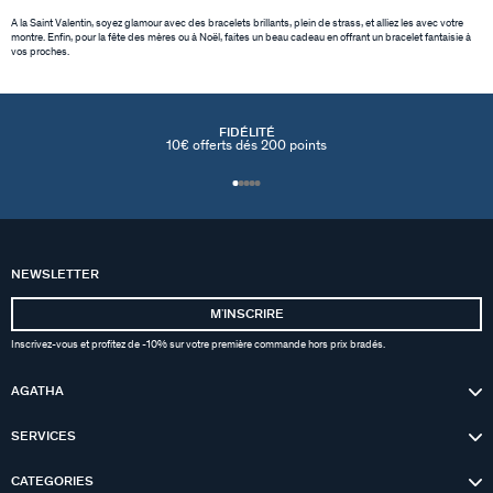
A la Saint Valentin, soyez glamour avec des bracelets brillants, plein de strass, et alliez les avec votre
montre. Enfin, pour la fête des mères ou à Noël, faites un beau cadeau en offrant un bracelet fantaisie à
vos proches.
FIDÉLITÉ
10€ offerts dés 200 points
NEWSLETTER
MʼINSCRIRE
Inscrivez-vous et profitez de -10% sur votre première commande hors prix bradés.
AGATHA
SERVICES
CATEGORIES