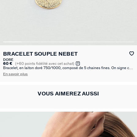
BRACELET SOUPLE NEBET
DORÉ
60 €
(
+60
points fidélité avec cet achat)
Bracelet, en laiton doré 750/1000, composé de 5 chaines fines. On signe ce
bracelet avec un fermoir barrette, si identitaire à la marque et une médaille,
En savoir plus
en pampille, sur laquelle est gravé une citation positive sur la vie. La médaille
fait 1.9 cm de longeur et 1.5 cm de largeur.
VOUS AIMEREZ AUSSI