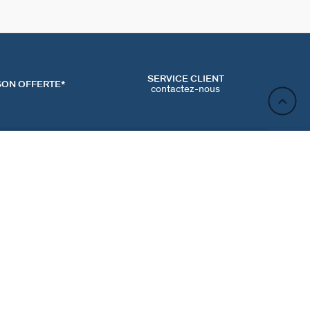
SERVICE CLIENT
SON OFFERTE*
contactez-nous
AJOUTER AU PANIER
ACT
NEWSLETTER
CONTACTER
MʼINSCRIRE
RENCES COOKIES
Inscrivez-vous et profitez de -10% sur votre première
commande hors prix bradés.