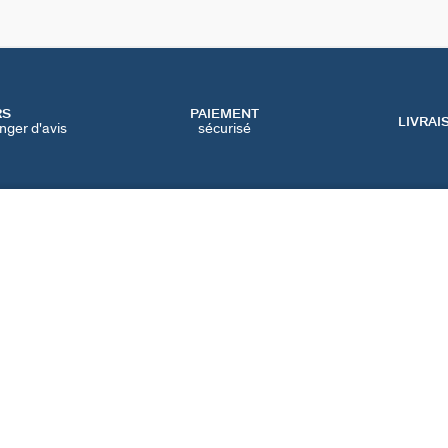
RS
PAIEMENT
LIVRAI
nger d'avis
sécurisé
SERVICES
CATEGORIES
CONT
NOS SERVICES EN LIGNE
BIJOUX FÊTE DES MÈRES
NOUS 
NOS SERVICES EN
BIJOUX BLACK FRIDAY
FAQ
MAGASIN
BIJOUX SOLDES
PRÉFÉ
IQUE
NOTRE GUIDE PERÇAGE
NOTRE GUIDE
D'ENTRETIEN