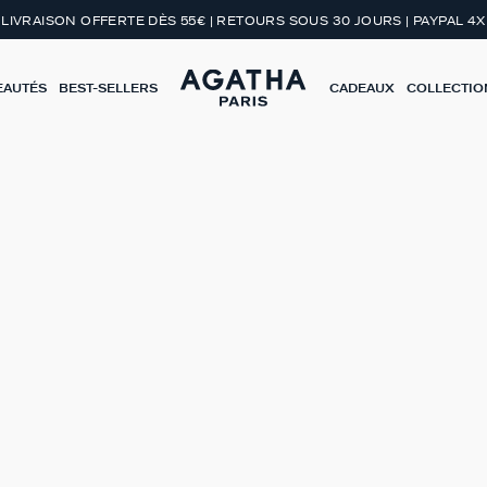
LIVRAISON OFFERTE DÈS 55€ | RETOURS SOUS 30 JOURS | PAYPAL 4X
EAUTÉS
BEST-SELLERS
CADEAUX
COLLECTIO