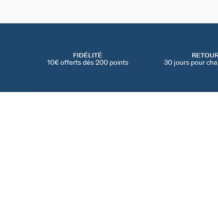
FIDÉLITÉ
RETOU
10€ offerts dés 200 points
30 jours pour cha
BRACELET SOUPLE RONDOU
Cristal / Doré
55 €
TROUVER UNE BOUTIQUE
AGATHA
NOTRE HISTOIRE
MY AGATHA CLUB
PARRAINER UN AMI
TROUVER UNE BOUT
NOUS REJOINDRE