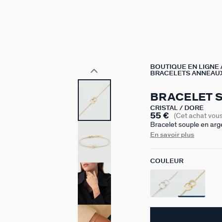
BOUTIQUE EN LIGNE
BRACELETS ANNEAU
BRACELET 
CRISTAL / DORÉ
55 €
(Cet achat vou
Bracelet souple en arg
entrelacés. Ce bijou 
En savoir plus
COULEUR