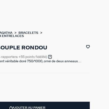
 AGATHA
BRACELETS
X ENTRELACES
SOUPLE RONDOU
s rapportera
+55
points fidélité)
ent véritable doré 750/1000, orné de deux anneaux
mesure 150 mm auquel s’ajoute une rallonge de 30 mm
AJOUTER AU PANIER