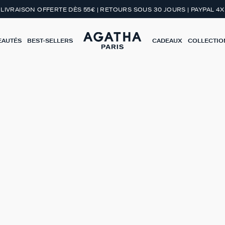
LIVRAISON OFFERTE DÈS 55€ | RETOURS SOUS 30 JOURS | PAYPAL 4X
EAUTÉS
BEST-SELLERS
CADEAUX
COLLECTIO