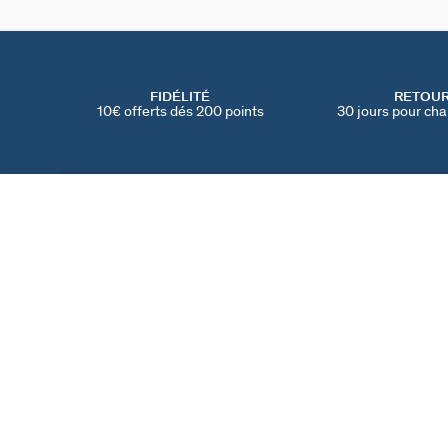
FIDÉLITÉ
RETOU
10€ offerts dés 200 points
30 jours pour cha
SET DE BOUCLES D'OREILLES MIX & MATCH
Cristal / Doré
70 €
TROUVER UNE BOUTIQUE
AGATHA
NOTRE HISTOIRE
MY AGATHA CLUB
PARRAINER UN AMI
TROUVER UNE BOUT
NOUS REJOINDRE