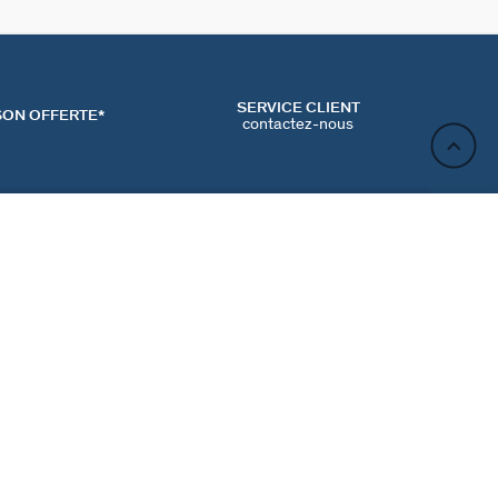
SERVICE CLIENT
SON OFFERTE*
contactez-nous
AJOUTER AU PANIER
ACT
NEWSLETTER
CONTACTER
MʼINSCRIRE
RENCES COOKIES
Inscrivez-vous et profitez de -10% sur votre première
commande hors prix bradés.