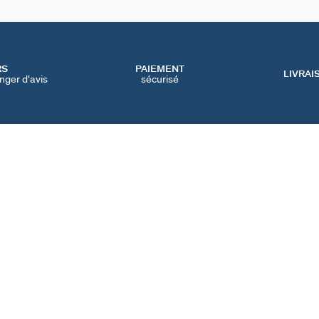
RS
PAIEMENT
LIVRAI
nger d'avis
sécurisé
SERVICES
CATEGORIES
CONT
NOS SERVICES EN LIGNE
BIJOUX FÊTE DES MÈRES
NOUS 
NOS SERVICES EN
BIJOUX BLACK FRIDAY
FAQ
MAGASIN
BIJOUX SOLDES
PRÉFÉ
IQUE
NOTRE GUIDE PERÇAGE
NOTRE GUIDE
D'ENTRETIEN