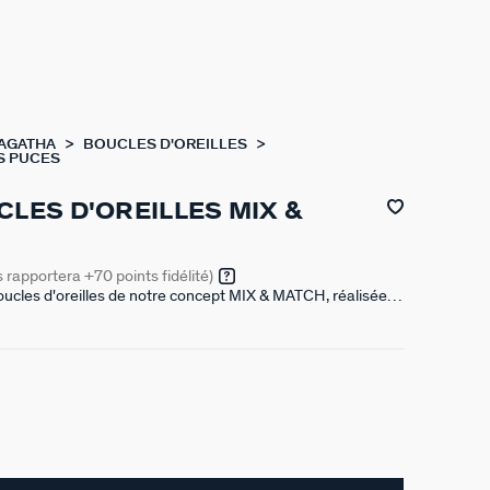
 AGATHA
BOUCLES D'OREILLES
S PUCES
CLES D'OREILLES MIX &
s rapportera
+70
points fidélité)
oucles d'oreilles de notre concept MIX & MATCH, réalisées
'or 750/1000e - 18 carats et pavées d'oxydes de zirconium.
es d'oreilles puces et une créole.