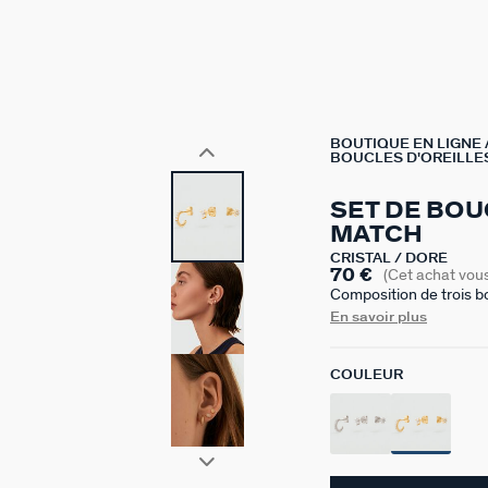
BOUTIQUE EN LIGNE
BOUCLES D'OREILLE
SET DE BOU
MATCH
CRISTAL / DORÉ
70 €
(Cet achat vou
Composition de trois b
en argent 925 doré à l
En savoir plus
Le set inclut deux boucl
COULEUR