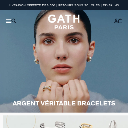
LIVRAISON OFFERTE DÈS 55€ | RETOURS SOUS 30 JOURS | PAYPAL 4X
ARGENT VÉRITABLE BRACELETS