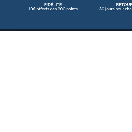
FIDÉLITÉ
RETOU
10€ offerts dés 200 points
30 jours pour cha
MANCHETTE RUE DE SEINE
Argenté
260 €
TROUVER UNE BOUTIQUE
AGATHA
NOTRE HISTOIRE
MY AGATHA CLUB
PARRAINER UN AMI
TROUVER UNE BOUT
NOUS REJOINDRE
©2026 Agatha