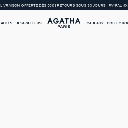
LIVRAISON OFFERTE DÈS 55€ | RETOURS SOUS 30 JOURS | PAYPAL 4X
EAUTÉS
BEST-SELLERS
CADEAUX
COLLECTIO