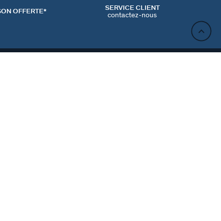
SERVICE CLIENT
SON OFFERTE*
contactez-nous
AJOUTER AU PANIER
ACT
NEWSLETTER
CONTACTER
MʼINSCRIRE
RENCES COOKIES
Inscrivez-vous et profitez de -10% sur votre première
commande hors prix bradés.