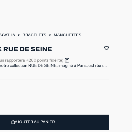
 AGATHA
BRACELETS
MANCHETTES
 RUE DE SEINE
ous rapportera
+260
points fidélité)
otre collection RUE DE SEINE, imaginé à Paris, est réalisé
volumes généreux et détails contrastés pour une élégance
firmé.
AJOUTER AU PANIER