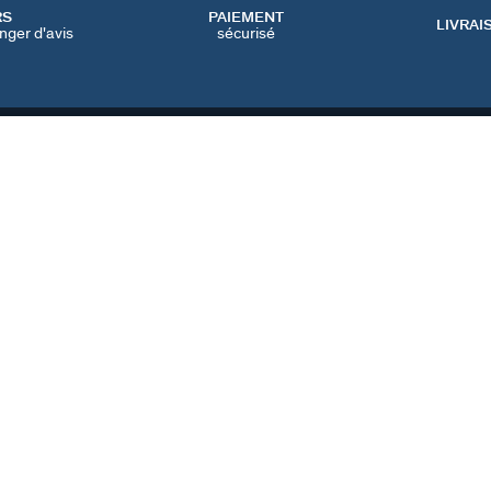
RS
PAIEMENT
LIVRAI
nger d'avis
sécurisé
SERVICES
CATEGORIES
CONT
NOS SERVICES EN LIGNE
BIJOUX FÊTE DES MÈRES
NOUS 
NOS SERVICES EN
BIJOUX BLACK FRIDAY
FAQ
MAGASIN
BIJOUX SOLDES
PRÉFÉ
IQUE
NOTRE GUIDE PERÇAGE
NOTRE GUIDE
D'ENTRETIEN
FRANCE