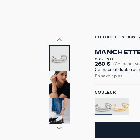
BOUTIQUE EN LIGNE
MANCHETTE
ARGENTÉ
260 €
(Cet achat v
Ce bracelet double de n
en Argent 925.Il mêle 
En savoir plus
épurée au caractère af
COULEUR