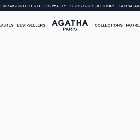
LIVRAISON OFFERTE DÈS 55€ | RETOURS SOUS 30 JOURS | PAYPAL 4X
EAUTÉS
BEST-SELLERS
COLLECTIONS
NOTRE