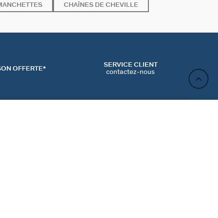
MANCHETTES
CHAÎNES DE CHEVILLE
SERVICE CLIENT
SON OFFERTE*
contactez-nous
AJOUTER AU PANIER
ACT
NEWSLETTER
CONTACTER
MʼINSCRIRE
RENCES COOKIES
Inscrivez-vous et profitez de -10% sur votre première
commande hors prix bradés.