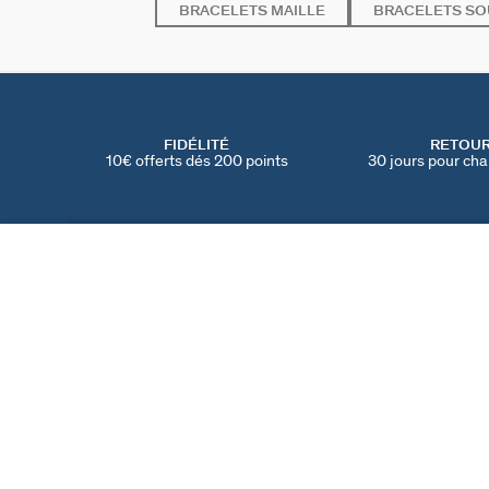
BRACELETS MAILLE
BRACELETS SO
FIDÉLITÉ
RETOU
10€ offerts dés 200 points
30 jours pour cha
BRACELET SOUPLE BELOVED
Cristal / Argenté
55 €
TROUVER UNE BOUTIQUE
AGATHA
NOTRE HISTOIRE
MY AGATHA CLUB
PARRAINER UN AMI
TROUVER UNE BOUT
NOUS REJOINDRE