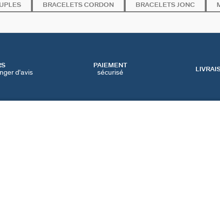
UPLES
BRACELETS CORDON
BRACELETS JONC
RS
PAIEMENT
LIVRAI
nger d'avis
sécurisé
SERVICES
CATEGORIES
CONT
NOS SERVICES EN LIGNE
BIJOUX FÊTE DES MÈRES
NOUS 
NOS SERVICES EN
BIJOUX BLACK FRIDAY
FAQ
MAGASIN
BIJOUX SOLDES
PRÉFÉ
IQUE
NOTRE GUIDE PERÇAGE
NOTRE GUIDE
D'ENTRETIEN