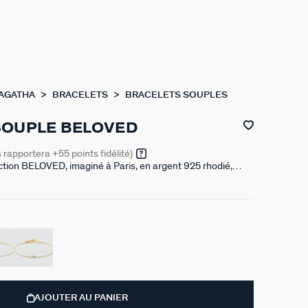
 AGATHA
BRACELETS
BRACELETS SOUPLES
SOUPLE BELOVED
s rapportera
+55
points fidélité)
ection BELOVED, imaginé à Paris, en argent 925 rhodié,
 d'oxydes de zirconium. Il est disponible en couleur crystal
ure 150 mm auquel s’ajoute une rallonge de 30 mm
AJOUTER AU PANIER