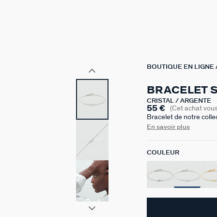
BOUTIQUE EN LIGNE
BRACELET 
CRISTAL / ARGENTÉ
55 €
(Cet achat vou
Bracelet de notre coll
monté d'une fleur pavée
En savoir plus
ou bleu. Ce bijou mes
COULEUR