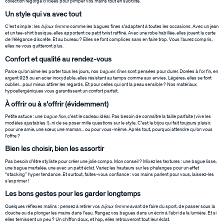
collection regorge d’idées pour pimper vos mains tout en subtilité.
Un style qui va avec tout
C’est simple : les
bijoux femme
comme les bagues fines s’adaptent à toutes les occasions. Avec un jean
et un tee-shirt basique, elles apportent ce petit twist raffiné. Avec une robe habillée, elles jouent la carte
de l’élégance discrète. Et au bureau ? Elles se font complices sans en faire trop. Vous l’aurez compris,
elles ne vous quitteront plus.
Confort et qualité au rendez-vous
Parce qu’on aime les porter tous les jours, nos
bagues fines
sont pensées pour durer. Dorées à l’or fin, en
argent 925 ou en acier inoxydable, elles résistent au temps comme aux envies. Légères, elles se font
oublier... pour mieux attirer les regards. Et pour celles qui ont la peau sensible ? Nos matériaux
hypoallergéniques vous garantissent un confort parfait.
À offrir ou à s’offrir (évidemment)
Petite astuce : une
bague fine
, c’est le cadeau idéal. Pas besoin de connaître la taille parfaite (vive les
modèles ajustables !), ni de se poser mille questions sur le style. C’est le bijou qui fait toujours plaisir,
pour une amie, une sœur, une maman... ou pour vous-même. Après tout, pourquoi attendre qu’on vous
l’offre ?
Bien les choisir, bien les assortir
Pas besoin d’être styliste pour créer une jolie compo. Mon conseil ? Mixez les textures : une bague lisse,
une bague martelée, une avec un petit éclat. Variez les hauteurs sur les phalanges pour un effet
“stacking” hyper tendance. Et surtout, faites-vous confiance : vos mains parlent pour vous, laissez-les
s’exprimer !
Les bons gestes pour les garder longtemps
Quelques réflexes malins : pensez à retirer vos
bijoux femme
avant de faire du sport, de passer sous la
douche ou de plonger les mains dans l’eau. Rangez vos bagues dans un écrin à l’abri de la lumière. Et si
elles ternissent un peu ? Un chiffon doux, et hop, elles retrouveront tout leur éclat.