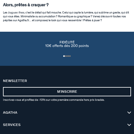
Alors, prêtes à craquer ?
Les
bagues fines
, c’est le détail qui fait mouche. Celui qui capte la lumière, qui sublime un geste, qui dit
qui vous êtes. Minimaliste ou accumulation ? Romantique ou graphique ? Venez découvrir toutes nos
pépites sur Agatha.fr… et composez le look qui vous ressemble ! Prêtes à jouer ?
FIDÉLITÉ
10€ offerts dés 200 points
NEWSLETTER
MʼINSCRIRE
Inscrivez-vous et profitez de -10% sur votre première commande hors prix bradés.
AGATHA
SERVICES