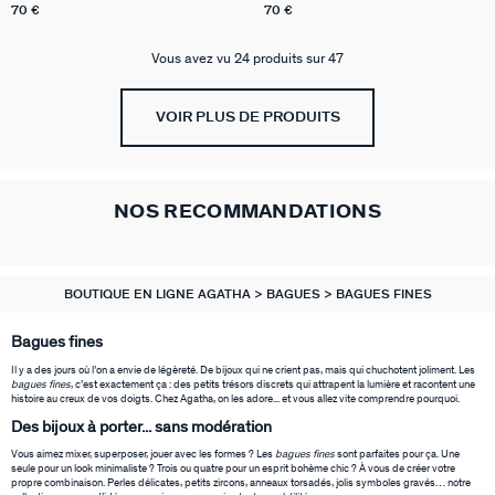
70 €
70 €
Vous avez vu 24 produits sur 47
VOIR PLUS DE PRODUITS
NOS RECOMMANDATIONS
BOUTIQUE EN LIGNE AGATHA
BAGUES
BAGUES FINES
Bagues fines
Il y a des jours où l’on a envie de légèreté. De bijoux qui ne crient pas, mais qui chuchotent joliment. Les
bagues fines
, c’est exactement ça : des petits trésors discrets qui attrapent la lumière et racontent une
histoire au creux de vos doigts. Chez Agatha, on les adore... et vous allez vite comprendre pourquoi.
Des bijoux à porter... sans modération
Vous aimez mixer, superposer, jouer avec les formes ? Les
bagues fines
sont parfaites pour ça. Une
seule pour un look minimaliste ? Trois ou quatre pour un esprit bohème chic ? À vous de créer votre
propre combinaison. Perles délicates, petits zircons, anneaux torsadés, jolis symboles gravés… notre