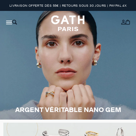
LIVRAISON OFFERTE DÈS 55€ | RETOURS SOUS 30 JOURS | PAYPAL 4X
ARGENT VÉRITABLE NANO GEM