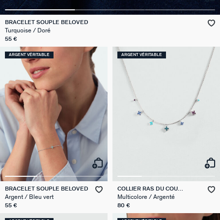
VICTOIRE
BRACELET SOUPLE BELOVED
Turquoise / Doré
GÉNÉRATION AGATHA
55 €
ARGENT VÉRITABLE
ARGENT VÉRITABLE
SUR LA PEAU
BRACELET SOUPLE BELOVED
COLLIER RAS DU COU
BELOVED
Argent / Bleu vert
Multicolore / Argenté
55 €
80 €