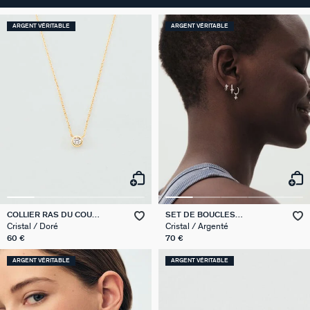
ARGENT VÉRITABLE
ARGENT VÉRITABLE
COLLIER RAS DU COU
SET DE BOUCLES
BRILLANT
D'OREILLES BELOVED MIX &
Cristal / Doré
Cristal / Argenté
MATCH
60 €
70 €
ARGENT VÉRITABLE
ARGENT VÉRITABLE