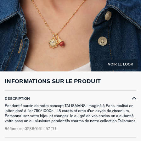
BOUCLES D'OREILLES À L'UNITÉ
SAUTOIRS
MANCHETTES
BAGUES ARGENTÉES
ZODIAQUE
SET DE 3
FOULARDS
ARGENT SIGNATURE
MY AGATHA CLUB
BOUCLES D'OREILLES CLIPS
PENDENTIFS
BRACELETS À COMPOSER
CHEVALIÈRES
PAMPILLES CRÉOLES
PIERCINGS DORÉS
CEINTURES
MADELEINE
NOUS REJOINDRE
SET DE 3
COLLIERS DORÉS
MONTRES
BOUCLES D'OREILLES COMPATIBLES
PIERCINGS ARGENTÉS
PORTE CLÉS
TALISMANS
NOUS CONTACTER
BOUCLES D'OREILLES ARGENTÉES
COLLIERS ARGENTÉS
CHAÎNES DE CHEVILLE
BRACELETS COMPATIBLES
NOS LOOKS
SACRE COEUR
FAQ
VOIR LE LOOK
BOUCLES D'OREILLES DORÉES
COLLIERS À COMPOSER
BRACELETS DORÉS
COLLIERS COMPATIBLES
ODÉON
EARCUFFS
BRACELETS ARGENTÉS
NOS LOOKS
CANDY
INFORMATIONS SUR LE PRODUIT
CRÉOLES À COMPOSER
VESTIAIRES
DESCRIPTION
Pendentif oursin de notre concept TALISMANS, imaginé à Paris, réalisé en
SAINT HONORÉ
laiton doré à l'or 750/1000e - 18 carats et orné d'un oxyde de zirconium.
Personnalisez votre bijou et changez-le au gré de vos envies en ajoutant à
PALAIS ROYAL
votre base un ou plusieurs pendentifs charms de notre collection Talismans.
Référence:
02880161-157-TU
VICTOIRE