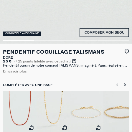
COMPOSER MON BIJOU
COMPATIBLE AVEC CHAÎNE
PENDENTIF COQUILLAGE TALISMANS
DORÉ
25 €
(
+25
points fidélité avec cet achat)
Pendentif oursin de notre concept TALISMANS, imaginé à Paris, réalisé en
laiton doré à l'or 750/1000e - 18 carats et orné d'un oxyde de zirconium.
En savoir plus
Personnalisez votre bijou et changez-le au gré de vos envies en ajoutant à
votre base un ou plusieurs pendentifs charms de notre collection Talismans.
COMPLÉTER AVEC UNE BASE