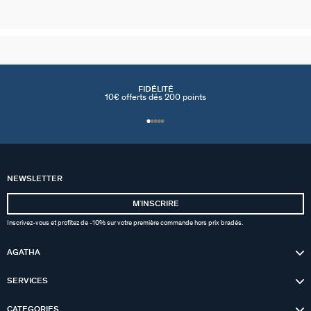
FIDÉLITÉ
10€ offerts dés 200 points
NEWSLETTER
MʼINSCRIRE
Inscrivez-vous et profitez de -10% sur votre première commande hors prix bradés.
AGATHA
SERVICES
CATEGORIES