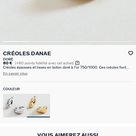
CRÉOLES DANAE
DORÉ
80 €
(
+80
points fidélité avec cet achat)
Créoles épaisses et lisses en laiton doré à l'or 750/1000. Ces créoles font
17mm de diamètre.
En savoir plus
COULEUR
VOUS AIMEREZ AUSSI