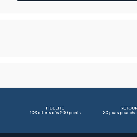
FIDÉLITÉ
RETOU
10€ offerts dés 200 points
30 jours pour cha