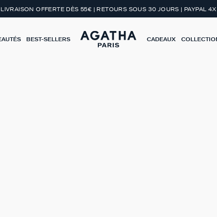
LIVRAISON OFFERTE DÈS 55€ | RETOURS SOUS 30 JOURS | PAYPAL 4X
EAUTÉS
BEST-SELLERS
CADEAUX
COLLECTIO