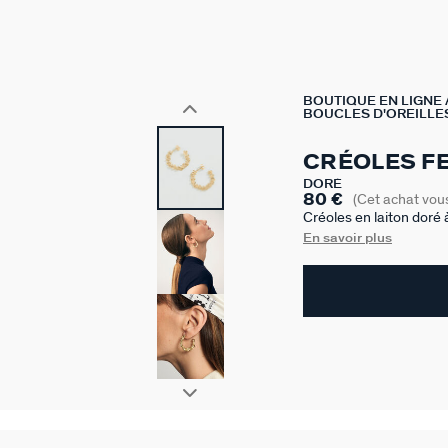
BOUTIQUE EN LIGNE
BOUCLES D'OREILLES
CRÉOLES FE
DORÉ
80 €
(Cet achat vou
Créoles en laiton doré 
un diamètre de 12mm.
En savoir plus